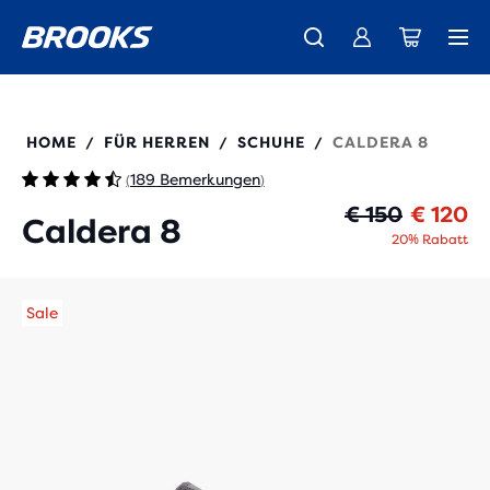
Wir präsentieren die neue Cascadia Kollektion -
Der brandneue Ghost Amp ist da - Shop
Kostenloser Versand für Mitglieder.
Damen
Join us
Jetzt kaufen
Herren
110440
HOME
FÜR HERREN
SCHUHE
CALDERA 8
/
/
/
189 Bemerkungen
(
)
Ur
Ak
€ 150
€ 120
Caldera 8
20% Rabatt
Sale