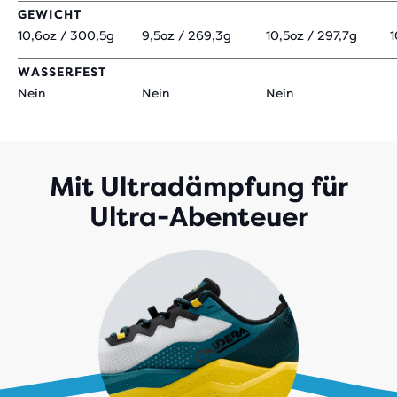
GEWICHT
10,6oz / 300,5g
9,5oz / 269,3g
10,5oz / 297,7g
1
WASSERFEST
Nein
Nein
Nein
Mit Ultradämpfung für
Ultra-Abenteuer