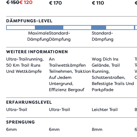
Ursprünglicher
Aktueller
€ 150
€ 120
€ 170
€ 110
Preis
Preis
DÄMPFUNGS-LEVEL
Maximale
Standard-
Standard-
Dämpfung
Dämpfung
Dämpfung
WEITERE INFORMATIONEN
Ultra-Trailrunning,
An
Wag Dich Ins
T
50 Km Trail Runs
Trailwettkämpfen
Gelände, Trail
T
Und Wettkämpfe
Teilnehmen, Traktion
Running,
V
Auf Jedem
Schotterstraßen,
O
Untergrund,
Befestigte Trails Und
Effizienz Bergauf
Parkpfade
ERFAHRUNGSLEVEL
Ultra-Trail
Ultra-Trail
Leichter Trail
B
SPRENGUNG
6mm
6mm
8mm