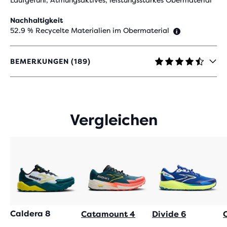
Laufgefühl, Atmungsaktives, leistungsstarkes Obermaterial
Nachhaltigkeit
52.9 % Recycelte Materialien im Obermaterial
BEMERKUNGEN (189)
4,4
VON
5 STERNEN
MIT
189
Vergleichen
BEWERTUNGEN
Caldera 8
Catamount 4
Divide 6