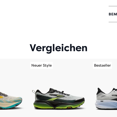
BEM
4,6
VON
5 S
MIT
222
BEW
Vergleichen
Neuer Style
Bestseller