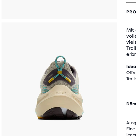
PRO
Mit 
vol
viel
Trai
erbr
Idea
Offr
Trail
Däm
Aus
Eine
jede