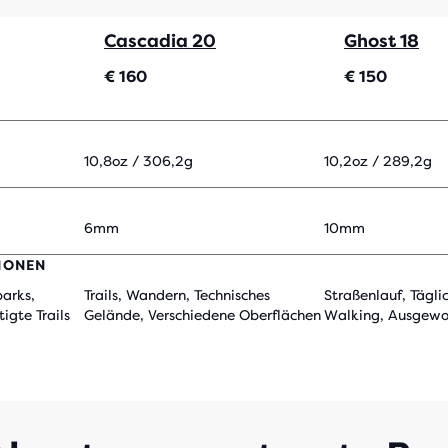
Cascadia 20
Ghost 18
€ 160
€ 150
10,8oz / 306,2g
10,2oz / 289,2g
6mm
10mm
IONEN
arks,
Trails, Wandern, Technisches
Straßenlauf, Tägli
igte Trails
Gelände, Verschiedene Oberflächen
Walking, Ausgewo