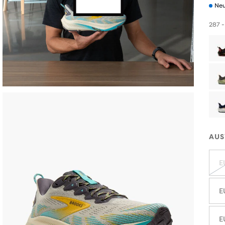
Neu
287 -
AUS
E
E
E