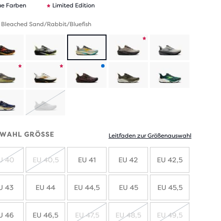
e Farben
Limited Edition
 Bleached Sand/Rabbit/Bluefish
Produkt
in
Produkt
Produkt
Produkt
limitierter
in
in
mit
Auflage
AUSVERKAUFT
limitierter
limitierter
neuen
WAHL GRÖSSE
Leitfaden zur Größenauswahl
Auflage
Auflage
Farben
U 40
EU 40,5
EU 41
EU 42
EU 42,5
AUSVERKAUFT
AUSVERKAUFT
U 43
EU 44
EU 44,5
EU 45
EU 45,5
U 46
EU 46,5
EU 47,5
EU 48,5
EU 49,5