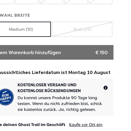
AUSVERKAUFT
AUSVERKAUFT
AUSVERKA
WAHL BREITE
Medium (1D)
Breit (2E)
AUSVERKAUFT
em Warenkorb hinzufügen
€ 150
KOSTENLOSER VERSAND UND
KOSTENLOSE RÜCKSENDUNGEN
Du kannst unsere Produkte 90 Tage lang
testen. Wenn du nicht zufrieden bist, schick
sie kostenlos zurück. Ja, richtig gelesen.
e deinen Ghost Trail im Geschäft
Kaufe vor Ort ein