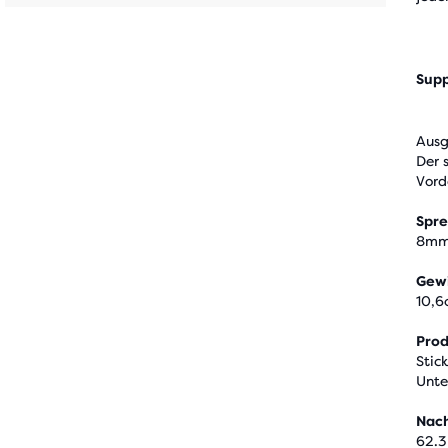
en
Supp
Ausg
Der 
Vord
Spr
8m
Gew
10,6
Pro
Stic
Unte
Nach
62.3