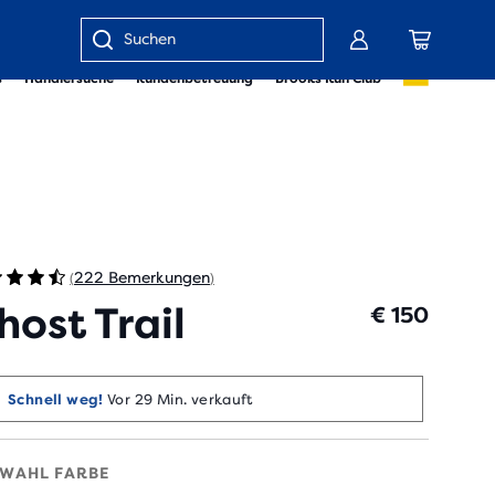
Gib
s
Händlersuche
Kundenbetreuung
Brooks Run Club
einen
Suchbegriff
oder
eine
Artikelnummer
ein
222 Bemerkungen
(
)
host Trail
€ 150
Schnell weg!
Vor 29 Min. verkauft
WAHL FARBE