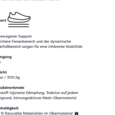
ort
ewogener Support
sichere Fersenbereich und der dynamische
erfußbereich sorgen für eine inhärente Stabilität
engung
m
icht
oz / 300,5g
duktmerkmale
kstoff-injizierte Dämpfung, Traktion auf jedem
rgrund, Atmungsaktives Mesh-Obermaterial
haltigkeit
 % Recycelte Materialien im Obermaterial