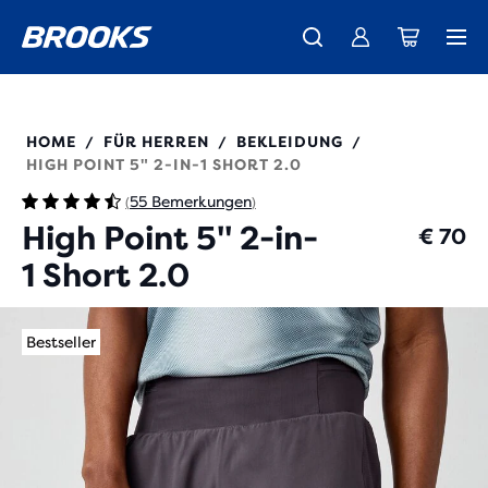
Wir präsentieren die neue Cascadia Kollektion -
Der brandneue Ghost Amp ist da - Shop
Kostenloser Versand für Mitglieder.
Damen
Join us
Jetzt kaufen
Herren
211495
HOME
FÜR HERREN
BEKLEIDUNG
/
/
/
HIGH POINT 5" 2-IN-1 SHORT 2.0
55 Bemerkungen
(
)
High Point 5" 2-in-
€ 70
1 Short 2.0
Bestseller