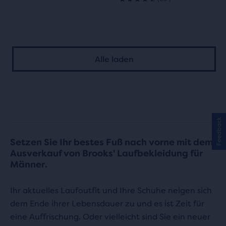
4.5
von
von
5 Sternen
5 Sternen
mit
Alle laden
mit
10
69
Bewertungen
Bewertungen
Feedback
Setzen Sie Ihr bestes Fuß nach vorne mit dem
Ausverkauf von Brooks' Laufbekleidung für
Männer.
Ihr aktuelles Laufoutfit und Ihre Schuhe neigen sich
dem Ende ihrer Lebensdauer zu und es ist Zeit für
eine Auffrischung. Oder vielleicht sind Sie ein neuer