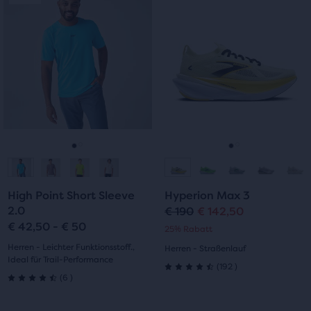
ist
ist
ein
ein
Karussell.
Karussell.
Verwende
Verwende
die
die
Schaltflächen
Schaltflächen
„Nächstes“
„Nächstes“
und
und
„Vorheriges“
„Vorheriges“
zum
zum
Gehe
Gehe
Gehe
Gehe
Navigieren.
Navigieren.
zur
zur
zur
zur
High Point Short Sleeve
Hyperion Max 3
Folie
Folie
Folie
Folie
2.0
€ 190
€ 142,50
Ursprünglicher
Aktueller
€ 42,50 - € 50
25% Rabatt
1
2
1
2
Preis
Preis
Herren - Leichter Funktionsstoff.,
Herren - Straßenlauf
Ideal für Trail-Performance
192
(
192
)
4.5
6
(
6
)
4.5
von