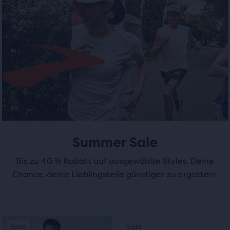
mit
mit
Tabelle
8
geöffnet
12
wird,
Bewertungen
in
Bewertungen
dem
Benutzer
die
ausgewählten
Produkte
vergleichen
können.
Summer Sale
Bis zu 40 % Rabatt auf ausgewählte Styles. Deine
Chance, deine Lieblingsteile günstiger zu ergattern
Dies
Dies
Sale
Sale
Sale
Sale