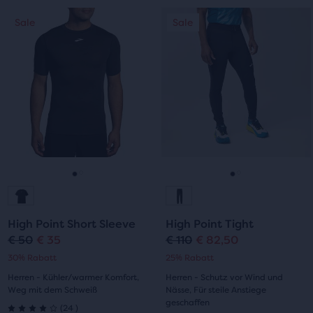
von
Dies
Dies
5 Sternen
Sale
Sale
Sale
Sale
5 Sternen
ist
ist
mit
ein
ein
mit
Karussell.
Karussell.
192
Verwende
Verwende
6
Bewertungen
die
die
Bewertungen
Schaltflächen
Schaltflächen
„Nächstes“
„Nächstes“
und
und
„Vorheriges“
„Vorheriges“
zum
zum
Gehe
Gehe
Gehe
Gehe
Navigieren.
Navigieren.
zur
zur
zur
zur
High Point Short Sleeve
High Point Tight
Folie
Folie
Folie
Folie
€ 50
€ 35
€ 110
€ 82,50
Ursprünglicher
Aktueller
Ursprünglicher
Aktueller
30% Rabatt
25% Rabatt
1
2
1
2
Preis
Preis
Preis
Preis
Herren - Kühler/warmer Komfort,
Herren - Schutz vor Wind und
Weg mit dem Schweiß
Nässe, Für steile Anstiege
geschaffen
24
(
24
)