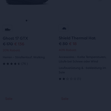
„Nächstes“
und
„Vorheriges“
zum
Gehe
Gehe
Navigieren.
zur
zur
Shield Thermal Hat
Ghost 17 GTX
Folie
Folie
€ 30
€ 18
€ 170
€ 136
Ursprünglicher
Aktueller
Ursprünglicher
Aktueller
40% Rabatt
20% Rabatt
1
2
Preis
Preis
Preis
Preis
Accessoires - Kalte Temperaturen,
Herren - Straßenlauf, Walking
Läufe bei Schnee oder Wind
76
(
76
)
4.5
Laufausrüstung & -bekleidung im
Sale
von
1
(
1
)
2.0
5 Sternen
von
mit
Dies
Dies
Sale
Sale
Sale
Sale
5 Sternen
ist
ist
76
ein
ein
mit