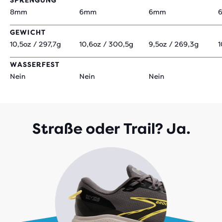
SPRENGUNG
8mm
6mm
6mm
GEWICHT
10,5oz / 297,7g
10,6oz / 300,5g
9,5oz / 269,3g
1
WASSERFEST
Nein
Nein
Nein
Straße oder Trail? Ja.