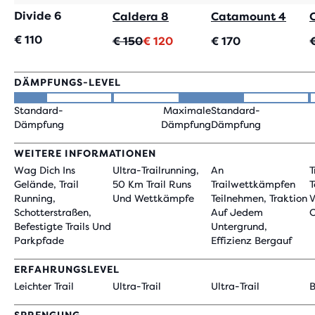
Divide 6
Caldera 8
Catamount 4
€ 110
Ursprünglicher
Aktueller
€ 150
€ 120
€ 170
Preis
Preis
DÄMPFUNGS-LEVEL
Standard-
Maximale
Standard-
Dämpfung
Dämpfung
Dämpfung
WEITERE INFORMATIONEN
Wag Dich Ins
Ultra-Trailrunning,
An
T
Gelände, Trail
50 Km Trail Runs
Trailwettkämpfen
T
Running,
Und Wettkämpfe
Teilnehmen, Traktion
V
Schotterstraßen,
Auf Jedem
O
Befestigte Trails Und
Untergrund,
Parkpfade
Effizienz Bergauf
ERFAHRUNGSLEVEL
Leichter Trail
Ultra-Trail
Ultra-Trail
B