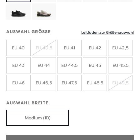
mit
mit
neuen
neuen
AUSWAHL GRÖSSE
Leitfaden zur Größenauswahl
Farben
Farben
EU 40
EU 40,5
EU 41
EU 42
EU 42,5
AUSVERKAUFT
EU 43
EU 44
EU 44,5
EU 45
EU 45,5
EU 46
EU 46,5
EU 47,5
EU 48,5
EU 49,5
AUSVE
AUSWAHL BREITE
Medium (1D)