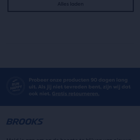
Alles laden
sterren
sterren
met
met
694
1055
reviews
reviews
Probeer onze producten 90 dagen lang
uit. Als jij niet tevreden bent, zijn wij dat
ook niet.
Gratis retourneren.