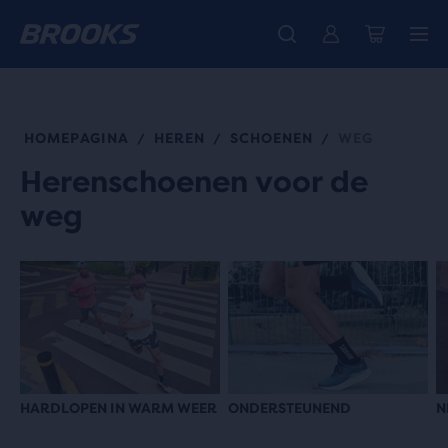
Gratis verzending op alle bestellingen boven de € 100, plus gratis
Maak kennis met de nieuwe Cascadia-collectie -
De nieuwe Ghost Amp is binnen - Shop
Dames
Shop nu
Heren
retourneren.
HOMEPAGINA
HEREN
SCHOENEN
WEG
/
/
/
Herenschoenen voor de
weg
HARDLOPEN IN WARM WEER
ONDERSTEUNEND
N