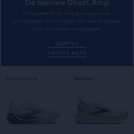
De nieuwe Ghost Amp
De nieuwe Ghost Amp is voorzien van
SpringRamp™-technologie voor een energieke
afzet en soepele overgangen.
SHOP NU
ONTDEK MEER
Dit
Dit
Exclusief Online
Bestseller
Exclusief Online
Bestseller
is
is
een
een
carrousel.
carrousel.
Gebruik
Gebruik
de
de
knoppen
knoppen
Volgende
Volgende
en
en