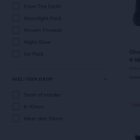
187
From The Earth
kno
p
r
revi
Volg
Moonlight Pack
r
i
en
Woven Threads
Vori
i
c
om
Night Glow
c
e
te
Gho
Ice Pack
e
navi
€ 1
O
C
40% k
r
u
Dames
HIEL-TEEN DROP
i
r
4.0
5mm of minder
g
r
HIEL-
uit
Dit
Sale
Sal
S
6-10mm
i
e
TEEN
is
5
DROP
een
n
n
Meer dan 10mm
ster
carro
a
t
Gebr
met