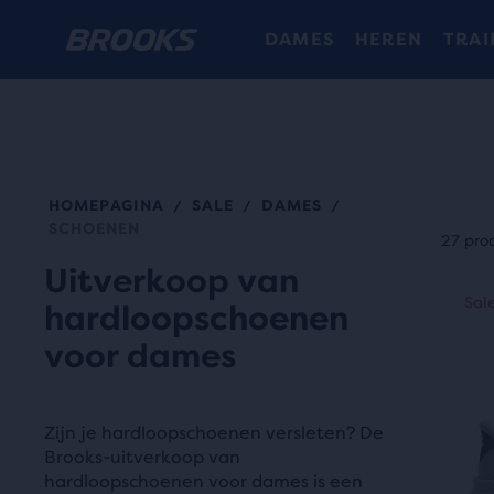
DAMES
HEREN
TRAI
HOMEPAGINA
SALE
DAMES
/
/
/
Elke
SCHOENEN
prod
27 pro
bied
Uitverkoop van
Dit
een
Sale
Sal
Ex
hardloopschoenen
is
gebr
een
voor dames
de
carro
moge
Gebr
om
Zijn je hardloopschoenen versleten? De
de
deze
Brooks-uitverkoop van
kno
te
hardloopschoenen voor dames is een