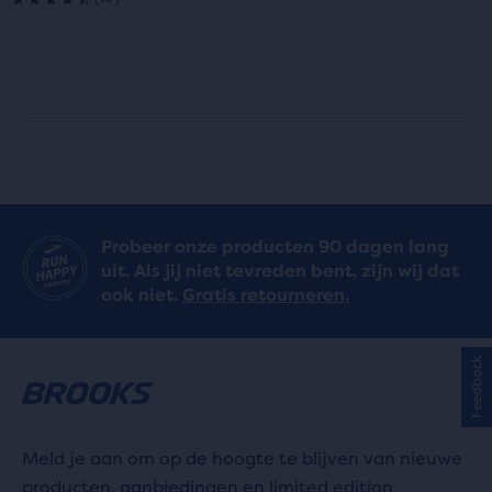
4.5
uit
uit
5
5
sterren
sterren
met
met
6
14
reviews
Probeer onze producten 90 dagen lang
reviews
uit. Als jij niet tevreden bent, zijn wij dat
ook niet.
Gratis retourneren.
Feedback
Meld je aan om op de hoogte te blijven van nieuwe
producten, aanbiedingen en limited edition