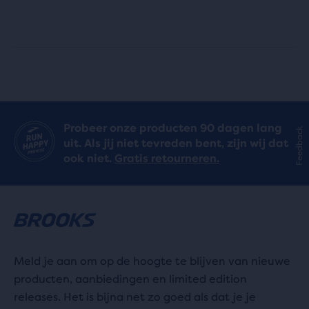
uit
5
5
sterren
sterren
met
met
6
227
reviews
Probeer onze producten 90 dagen lang
Feedback
reviews
uit. Als jij niet tevreden bent, zijn wij dat
ook niet.
Gratis retourneren.
Meld je aan om op de hoogte te blijven van nieuwe
producten, aanbiedingen en limited edition
releases. Het is bijna net zo goed als dat je je