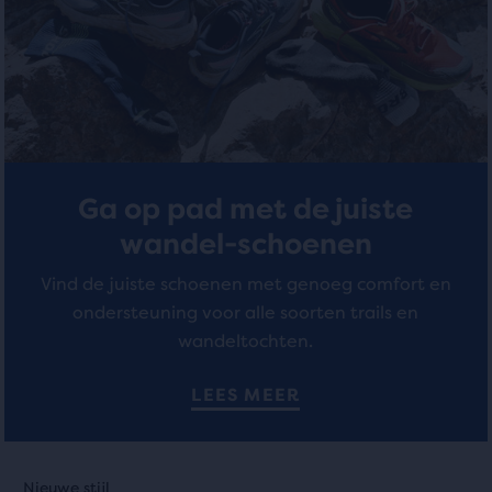
modaalvenster
51
13
met
een
reviews
reviews
tabel
opent
waarmee
gebruikers
de
Ga op pad met de juiste
geselecteerde
producten
wandel-schoenen
kunnen
vergelijken.
Vind de juiste schoenen met genoeg comfort en
ondersteuning voor alle soorten trails en
wandeltochten.
LEES MEER
Dit
Dit
Nieuwe stijl
Nieuwe stijl