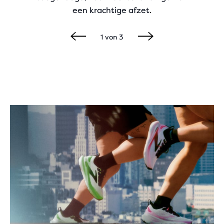
een krachtige afzet.
1
von
3