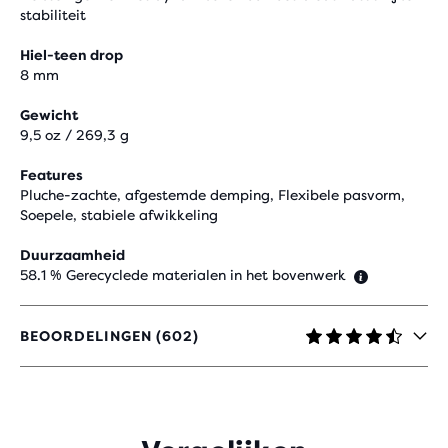
stabiliteit
Hiel-teen drop
8 mm
Gewicht
9,5 oz / 269,3 g
Features
Pluche-zachte, afgestemde demping, Flexibele pasvorm,
Soepele, stabiele afwikkeling
Duurzaamheid
58.1 % Gerecyclede materialen in het bovenwerk
BEOORDELINGEN (602)
4,4
UIT
5
STERREN
MET
602