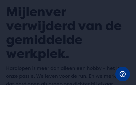
Mijlenver
verwijderd van de
gemiddelde
werkplek.
Hardlopen is meer dan alleen een hobby – het is
onze passie. We leven voor de run. En we merken
dat hardlopen als groep ons dichter bij elkaar
brengt dan welke teambuildingactiviteit dan ook.
Op de weg van het leven is het altijd beter om
samen te reizen.