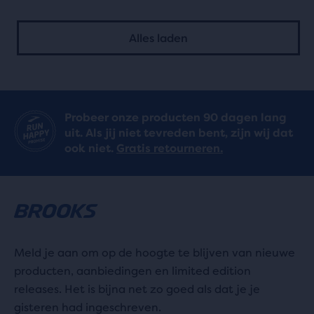
5
5
sterren
Alles laden
sterren
met
met
23
5
reviews
Probeer onze producten 90 dagen lang
reviews
uit. Als jij niet tevreden bent, zijn wij dat
ook niet.
Gratis retourneren.
Meld je aan om op de hoogte te blijven van nieuwe
producten, aanbiedingen en limited edition
releases. Het is bijna net zo goed als dat je je
gisteren had ingeschreven.