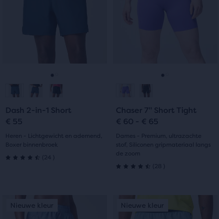
Gebruik
Gebruik
de
de
knoppen
knoppen
Volgende
Volgende
en
en
Vorige
Vorige
om
om
Ga
Ga
Ga
Ga
te
te
navigeren.
navigeren.
naar
naar
naar
naar
Dash 2-in-1 Short
Chaser 7" Short Tight
dia
dia
dia
dia
€ 55
€ 60 - € 65
1
2
1
2
Heren - Lichtgewicht en ademend,
Dames - Premium, ultrazachte
Boxer binnenbroek
stof, Siliconen gripmateriaal langs
de zoom
24
(
24
)
4.5
28
(
28
)
4.5
uit
uit
Dit
Dit
5
Nieuwe kleur
Nieuwe kleur
Nieuwe kleur
Nieuwe kleur
5
is
is