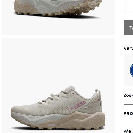
T
Zoek
PRO
We 