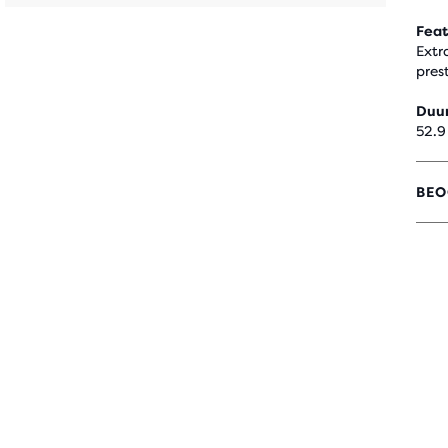
en
Feat
Extr
pres
Duu
52.9
BEO
4,4
UIT
5
STE
MET
121
REV