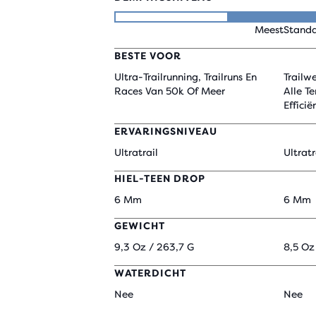
Meest
Stand
BESTE VOOR
Ultra-Trailrunning, Trailruns En
Trailw
Races Van 50k Of Meer
Alle T
Efficië
ERVARINGSNIVEAU
Ultratrail
Ultratr
HIEL-TEEN DROP
6 Mm
6 Mm
GEWICHT
9,3 Oz / 263,7 G
8,5 Oz
WATERDICHT
Nee
Nee