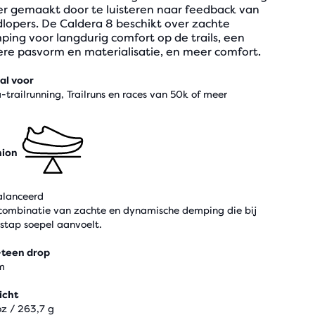
er gemaakt door te luisteren naar feedback van
lopers. De Caldera 8 beschikt over zachte
ing voor langdurig comfort op de trails, een
ere pasvorm en materialisatie, en meer comfort.
al voor
a-trailrunning, Trailruns en races van 50k of meer
hion
lanceerd
combinatie van zachte en dynamische demping die bij
 stap soepel aanvoelt.
-teen drop
m
icht
oz / 263,7 g