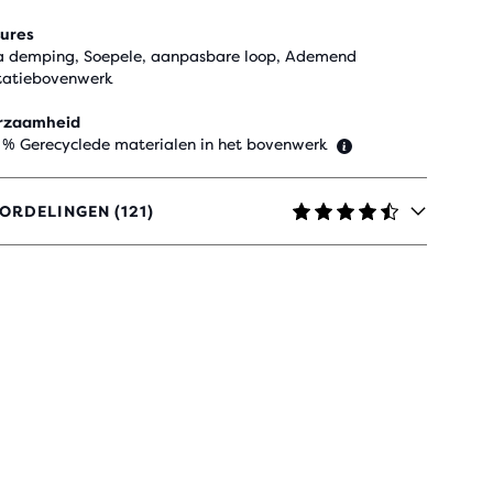
ures
a demping, Soepele, aanpasbare loop, Ademend
tatiebovenwerk
rzaamheid
 % Gerecyclede materialen in het bovenwerk
ORDELINGEN (121)
RREN
IEWS