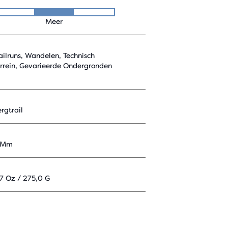
Meer
ailruns, Wandelen, Technisch
errein, Gevarieerde Ondergronden
rgtrail
 Mm
7 Oz / 275,0 G