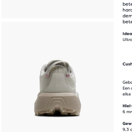
bet
hard
demp
bet
Idea
Ultr
Cus
Geba
Een 
elke
Hiel
6 m
Gew
9,3 