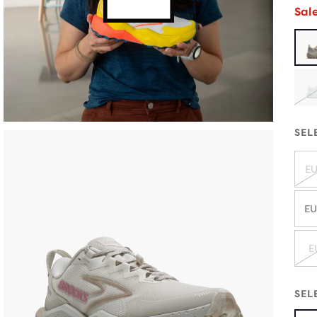
Sal
SEL
EU
EU
E
SEL