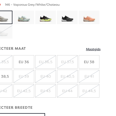
e
146 - Vaporous Grey/White/Chateau
UITVERKOCHT
ECTEER MAAT
Maatgids
 35,5
EU 36
EU 36,5
EU 37,5
EU 38
UITVERKOCHT
UITVERKOCHT
UITVERKOCHT
 38,5
EU 39
EU 40
EU 40,5
EU 41
UITVERKOCHT
UITVERKOCHT
UITVERKOCHT
UITVERKO
U 42
EU 42,5
EU 43
EU 44
EU 44,5
UITVERKOCHT
UITVERKOCHT
UITVERKOCHT
UITVERKOCHT
UITVERKO
ECTEER BREEDTE