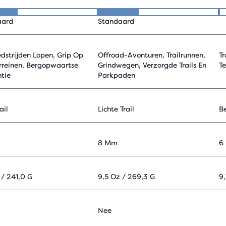
aard
Standaard
edstrijden Lopen, Grip Op
Offroad-Avonturen, Trailrunnen,
Tr
erreinen, Bergopwaartse
Grindwegen, Verzorgde Trails En
T
ntie
Parkpaden
ail
Lichte Trail
Be
8 Mm
6
 / 241,0 G
9,5 Oz / 269,3 G
9,
Nee