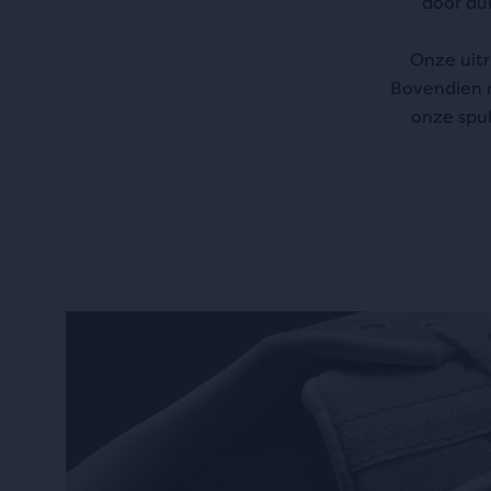
door du
Onze uitr
Bovendien 
onze spul