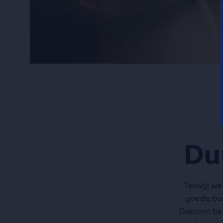
Du
Terwijl we
goede ban
Daarom bep