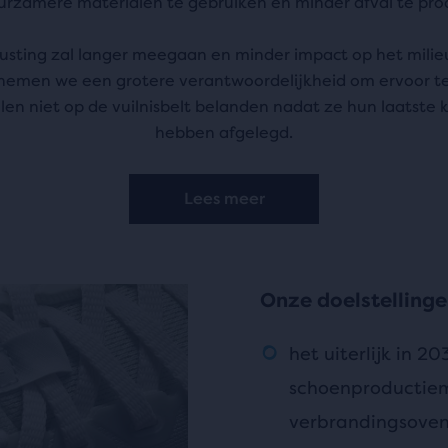
urzamere materialen te gebruiken en minder afval te pro
usting zal langer meegaan en minder impact op het mili
nemen we een grotere verantwoordelijkheid om ervoor te
len niet op de vuilnisbelt belanden nadat ze hun laatste 
hebben afgelegd.
Lees meer
Onze doelstelling
het uiterlijk in 2
schoenproductiem
verbrandingsoven