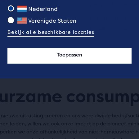
per productie-een
Nederland
het uiterlijk in 2
Verenigde Staten
broeikasgasemiss
Bekijk alle beschikbare locaties
Toepassen
urzame consump
 nieuwe uitrusting creëren en ons wereldwijde bedrijfsacti
en leiden, willen we ook onze impact op de planeet mini
erken we onze afhankelijkheid van niet-hernieuwbare 