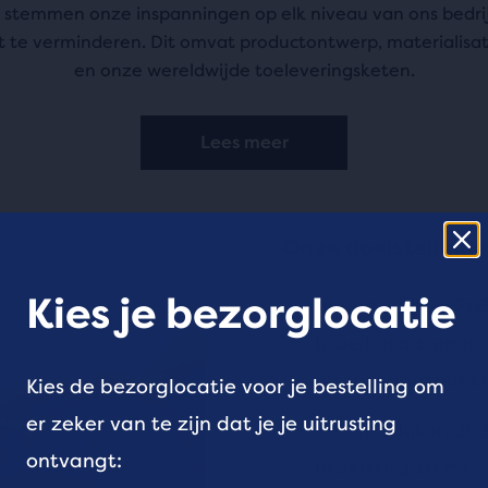
 stemmen onze inspanningen op elk niveau van ons bedrij
 te verminderen. Dit omvat productontwerp, materialisat
en onze wereldwijde toeleveringsketen.
Lees meer
Onze doelstelling
Kies je bezorglocatie
het uiterlijk in 
broeikasgasemiss
als uitgangspunt)
Kies de bezorglocatie voor je bestelling om
er zeker van te zijn dat je je uitrusting
het uiterlijk in 
ontvangt:
broeikasgasemiss