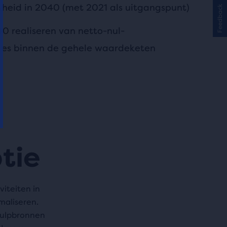
heid in 2040 (met 2021 als uitgangspunt)
Feedback
040 realiseren van netto-nul-
ies binnen de gehele waardeketen
tie
viteiten in
maliseren.
hulpbronnen