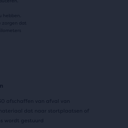
duceren.
eu hebben.
 zorgen dat
kilometers
en
030 afschaffen van afval van
ateriaal dat naar stortplaatsen of
s wordt gestuurd