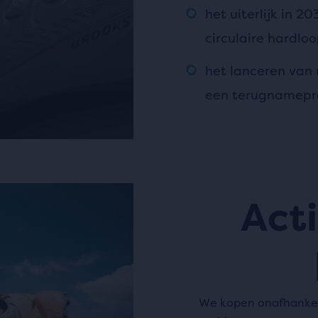
het uiterlijk in 2
circulaire hardlo
het lanceren van
een terugnamepr
Act
We kopen onafhankeli