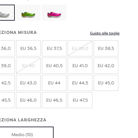
EZIONA MISURA
Guida alle taglie
 36,0
EU 36,5
EU 37,5
EU 38,0
EU 38,5
ESAURITO
 39,0
EU 40
EU 40,5
EU 41,0
EU 42,0
ESAURITO
 42,5
EU 43,0
EU 44
EU 44,5
EU 45,0
 45,5
EU 46,0
EU 46,5
EU 47,5
EZIONA LARGHEZZA
Medio (1D)