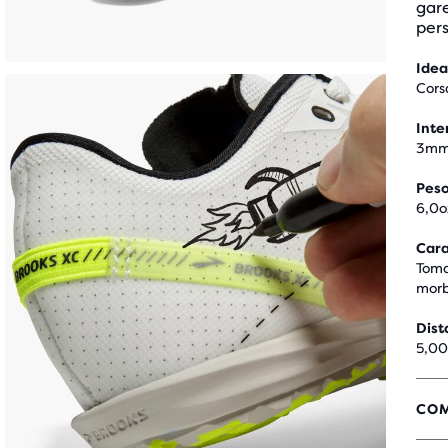
gare
pers
Idea
Cors
Inte
3m
Pes
6,0o
Cara
Toma
mor
Dist
5,0
COM
3,9
SU