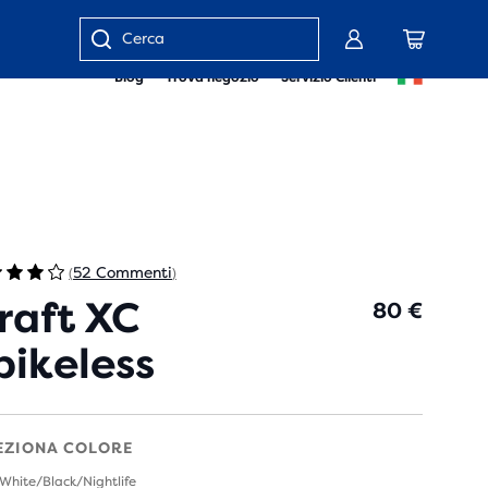
Inserisci
Blog
Trova negozio
Servizio Clienti
parola
chiave
o
numero
articolo
52 Commenti
(
)
raft XC
80 €
pikeless
EZIONA COLORE
 White/Black/Nightlife