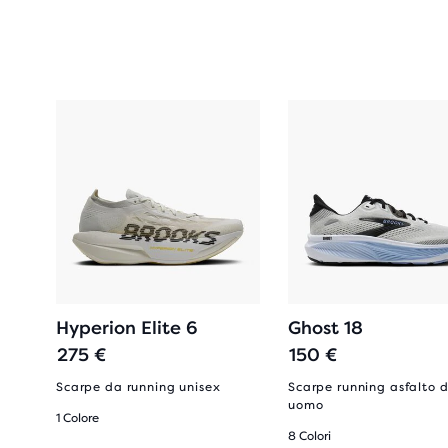
Hyperion Elite 6
Ghost 18
275 €
150 €
 per
Scarpe da running unisex
Scarpe running asfalto 
uomo
1 Colore
8 Colori