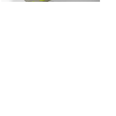
5
STE
CO
52
REC