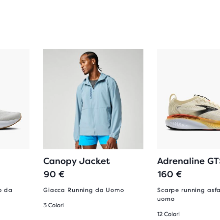
Canopy Jacket
Adrenaline GT
90 €
160 €
o da
Giacca Running da Uomo
Scarpe running asf
uomo
3 Colori
12 Colori