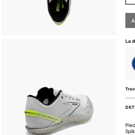
A
Trov
DET
Pied
Spik