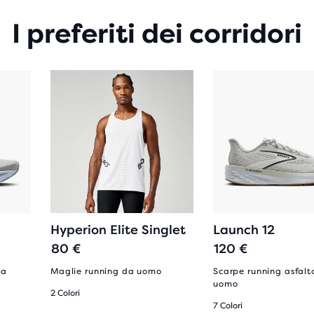
I preferiti dei corridori
Hyperion Elite Singlet
Launch 12
80 €
120 €
da
Maglie running da uomo
Scarpe running asfalt
uomo
2 Colori
7 Colori