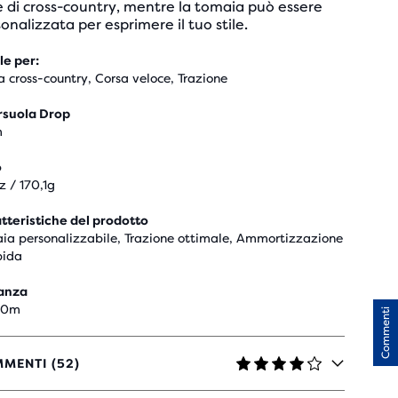
 di cross-country, mentre la tomaia può essere
onalizzata per esprimere il tuo stile.
le per:
a cross-country, Corsa veloce, Trazione
rsuola Drop
m
o
z / 170,1g
tteristiche del prodotto
ia personalizzabile, Trazione ottimale, Ammortizzazione
bida
anza
00m
Commenti
MENTI (52)