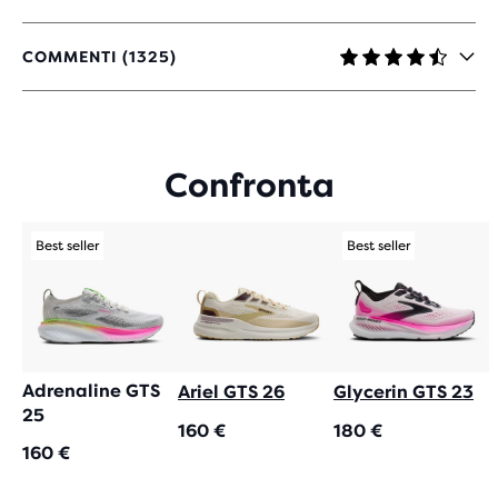
COMMENTI (1325)
4,4
SU
5
STELLE
CON
Confronta
1.325
RECENSIONI
Best seller
Best seller
Adrenaline GTS
Ariel GTS 26
Glycerin GTS 23
25
160 €
180 €
160 €