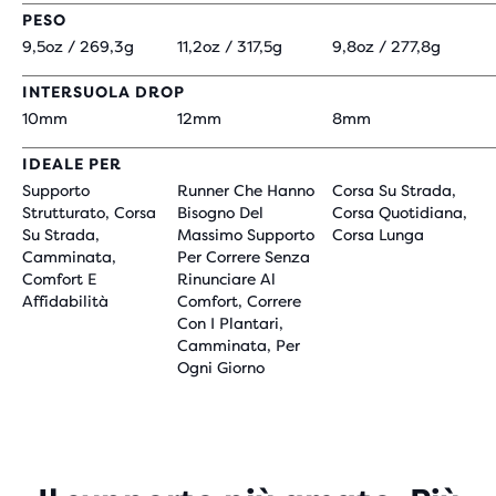
PESO
9,5oz / 269,3g
11,2oz / 317,5g
9,8oz / 277,8g
INTERSUOLA DROP
10mm
12mm
8mm
IDEALE PER
Supporto
Runner Che Hanno
Corsa Su Strada,
Strutturato, Corsa
Bisogno Del
Corsa Quotidiana,
Su Strada,
Massimo Supporto
Corsa Lunga
Camminata,
Per Correre Senza
Comfort E
Rinunciare Al
Affidabilità
Comfort, Correre
Con I Plantari,
Camminata, Per
Ogni Giorno