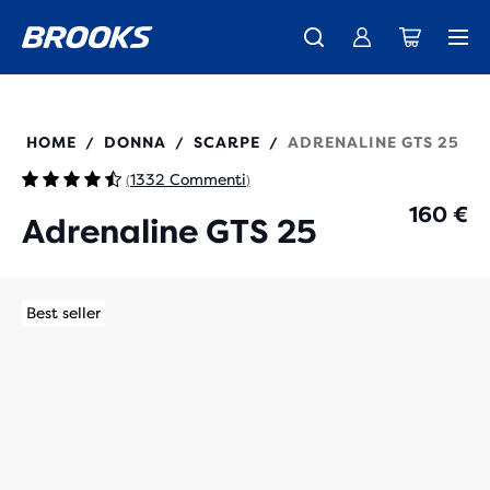
La nuovissima Ghost Amp è arrivata - Acquista
Ti presentiamo la nuova collezione Cascadia -
Spedizione gratuita per gli ordini superiori a € 100
Donna
Acquista ora
Uomo
120443
HOME
DONNA
SCARPE
ADRENALINE GTS 25
/
/
/
1332 Commenti
(
)
160 €
Adrenaline GTS 25
Best seller