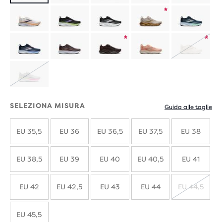
Prodotti
in
Prodotti
ESAUR
Prodotti
edizione
in
in
limitata
ESAURITO
edizione
edizion
SELEZIONA MISURA
Guida alle taglie
limitata
limitata
EU 35,5
EU 36
EU 36,5
EU 37,5
EU 38
EU 38,5
EU 39
EU 40
EU 40,5
EU 41
EU 42
EU 42,5
EU 43
EU 44
EU 44,5
ESAUR
EU 45,5