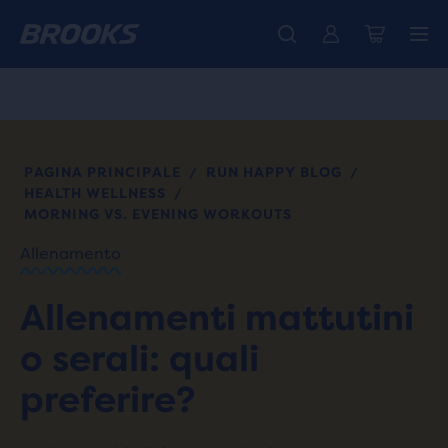
La nuovissima Ghost Amp è arrivata - Acquista
Ti presentiamo la nuova collezione Cascadia -
Spedizione gratuita per gli ordini superiori a € 100
Donna
Acquista ora
Uomo
PAGINA PRINCIPALE
RUN HAPPY BLOG
/
/
HEALTH WELLNESS
/
MORNING VS. EVENING WORKOUTS
Allenamento
Allenamenti mattutini
o serali: quali
preferire?