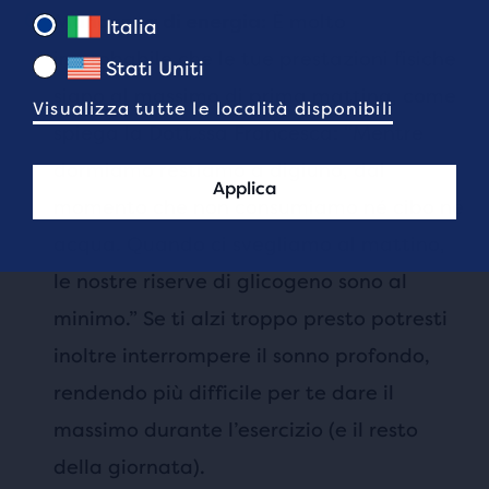
È molto
Mancanza di energia:
Italia
improbabile che le tue prestazioni fisiche
Stati Uniti
siano al massimo di prima mattina, come
Visualizza tutte le località disponibili
spiega la Dott.ssa Francesca: “Mentre
dormiamo restiamo a digiuno, dal
Applica
momento che non consumiamo né cibo né
acqua. Quando ci svegliamo al mattino,
le nostre riserve di glicogeno sono al
minimo.” Se ti alzi troppo presto potresti
inoltre interrompere il sonno profondo,
rendendo più difficile per te dare il
massimo durante l’esercizio (e il resto
della giornata).