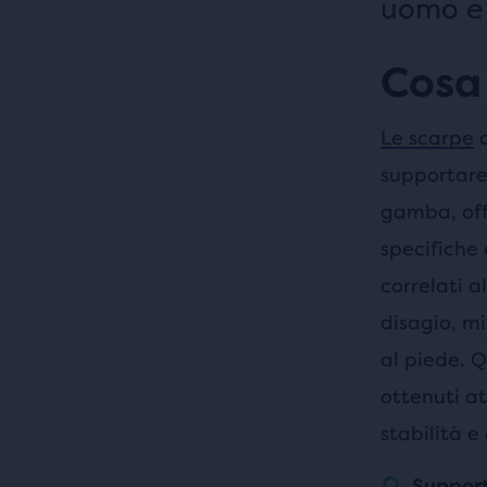
uomo e 
Cosa 
Le scarpe
o
supportare 
gamba, off
specifiche
correlati a
disagio, mi
al piede. Q
ottenuti at
stabilità e
Support