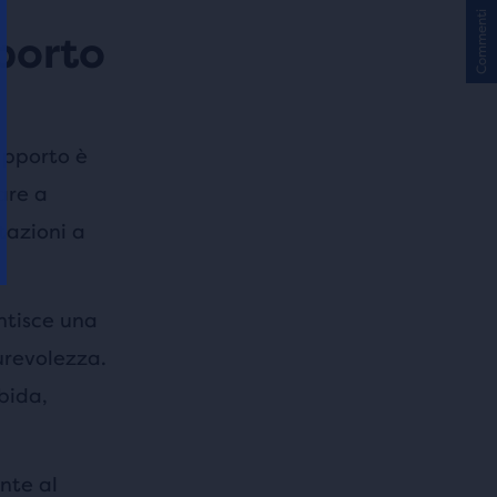
Commenti
porto
upporto è
are a
tazioni a
ntisce una
urevolezza.
bida,
nte al