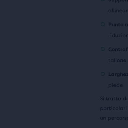
allinea
Punta 
riduzio
Contraf
tallone
Larghez
piede
Si tratta d
particolari
un percorso