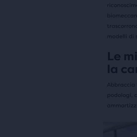
riconoscime
biomeccani
trascorron
modelli di
Le mi
la c
Abbraccia 
podologi, 
ammortizza