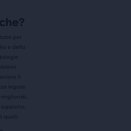
iche?
tate per
ia e della
tologie
oblemi
eviare il
nze legate
migliorati,
 supporto,
à quali:
to