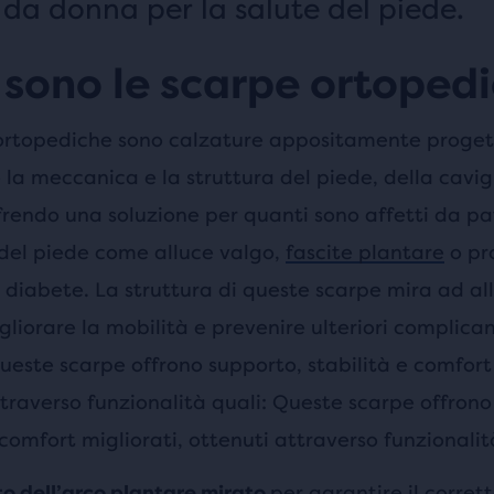
da donna per la salute del piede.
sono le scarpe ortoped
rtopediche sono calzature appositamente proget
la meccanica e la struttura del piede, della cavigl
rendo una soluzione per quanti sono affetti da pa
 del piede come alluce valgo,
fascite plantare
o pr
l diabete. La struttura di queste scarpe mira ad all
gliorare la mobilità e prevenire ulteriori complica
ueste scarpe offrono supporto, stabilità e comfort 
traverso funzionalità quali: Queste scarpe offrono
 comfort migliorati, ottenuti attraverso funzionalit
per garantire il corret
o dell’arco plantare mirato