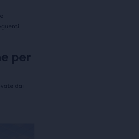
he
eguenti
he per
vate dai