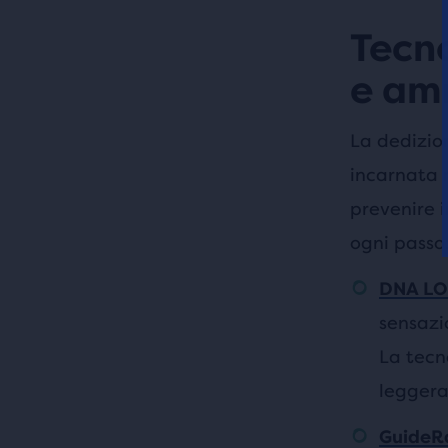
Tecno
e am
La dedizion
incarnata n
prevenire i
ogni passo
DNA LO
sensazi
La tecn
leggera
GuideRa