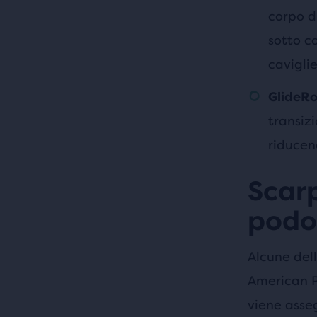
corpo d
sotto co
cavigli
GlideRo
transiz
riducen
Scar
podo
Alcune dell
American P
viene asse