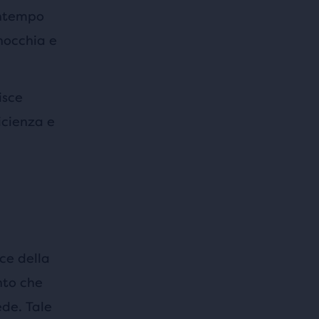
ontempo
inocchia e
isce
icienza e
ce della
nto che
de. Tale