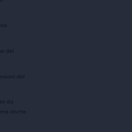
una
ne del
nsioni del
tte da
o, ma anche