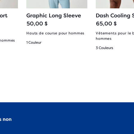
ort
Graphic Long Sleeve
Dash Cooling 
50,00 $
65,00 $
Hauts de course pour hommes
Vêtements pour le 
hommes
 hommes
1 Couleur
3 Couleurs
s non