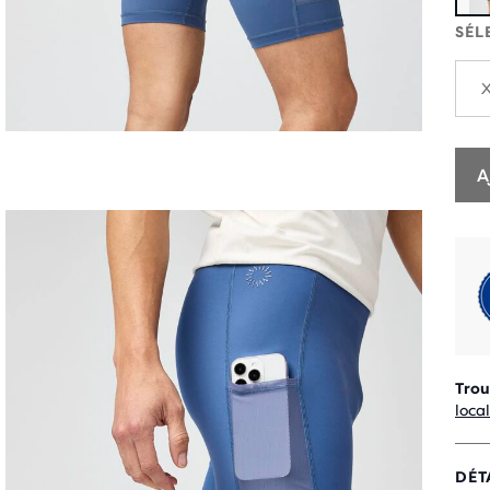
SÉL
A
Trou
loca
DÉT