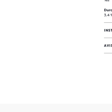
Yes
Dura
3.4 
INS
AVIS
4,4
SUR
5 É
AVE
13 A