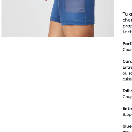
Tu 
cher
prop
tech
Parf
Cour
Cara
Entr
ou s
cuis
Taill
Coup
Ent
8.5p
blue