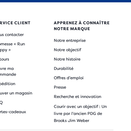
RVICE CLIENT
APPRENEZ À CONNAÎTRE
NOTRE MARQUE
us contacter
Notre entreprise
omesse « Run
ppy »
Notre objectif
tours
Notre histoire
ivre ma
Durabilité
mmande
Offres d’emploi
pédition
Presse
ouver un magasin
Recherche et innovation
Q
Courir avec un objectif : Un
rtes-cadeaux
livre par l'ancien PDG de
Brooks Jim Weber