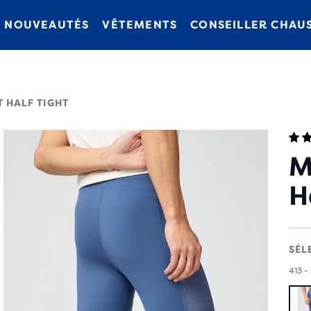
NOUVEAUTÉS
VÊTEMENTS
CONSEILLER CHAU
 HALF TIGHT
M
H
SÉL
413 -