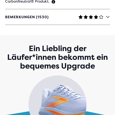
CarbonNeutral® Produkt.
BEMERKUNGEN (1530)
4,1
VON
5 STERNEN
MIT
1.530
BEWERTUNGEN
Ein Liebling der
Läufer*innen bekommt ein
bequemes Upgrade