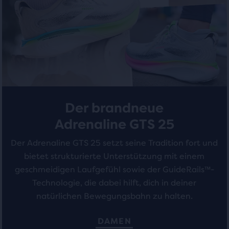
212
287
einer
Bewertungen
Bewertungen
Tabelle
geöffnet
wird,
in
dem
Benutzer
die
Der brandneue
ausgewählten
Produkte
Adrenaline GTS 25
vergleichen
können.
Der Adrenaline GTS 25 setzt seine Tradition fort und
bietet strukturierte Unterstützung mit einem
geschmeidigen Laufgefühl sowie der GuideRails™-
Technologie, die dabei hilft, dich in deiner
natürlichen Bewegungsbahn zu halten.
DAMEN