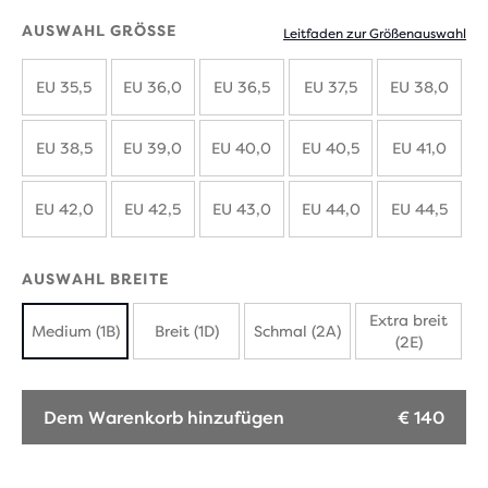
AUSWAHL GRÖSSE
Leitfaden zur Größenauswahl
EU 35,5
EU 36,0
EU 36,5
EU 37,5
EU 38,0
EU 38,5
EU 39,0
EU 40,0
EU 40,5
EU 41,0
EU 42,0
EU 42,5
EU 43,0
EU 44,0
EU 44,5
AUSWAHL BREITE
Extra breit
Medium (1B)
Breit (1D)
Schmal (2A)
(2E)
Dem Warenkorb hinzufügen
€ 140