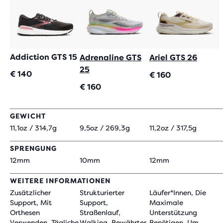
Addiction GTS 15
Adrenaline GTS
Ariel GTS 26
25
€ 140
€ 160
€ 160
GEWICHT
11,1oz / 314,7g
9,5oz / 269,3g
11,2oz / 317,5g
SPRENGUNG
12mm
10mm
12mm
WEITERE INFORMATIONEN
Zusätzlicher
Strukturierter
Läufer*innen, Die
Support, Mit
Support,
Maximale
Orthesen
Straßenlauf,
Unterstützung
Verwenden, Tägliche
Walking, Bewährter
Benötigen, Um