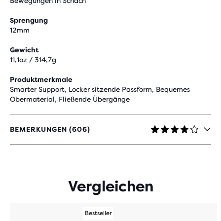
Bewegungen in Schach
Sprengung
12mm
Gewicht
11,1oz / 314,7g
Produktmerkmale
Smarter Support, Locker sitzende Passform, Bequemes
Obermaterial, Fließende Übergänge
BEMERKUNGEN (606)
4,1
VON
5 STERNEN
MIT
606
Vergleichen
BEWERTUNGEN
Bestseller