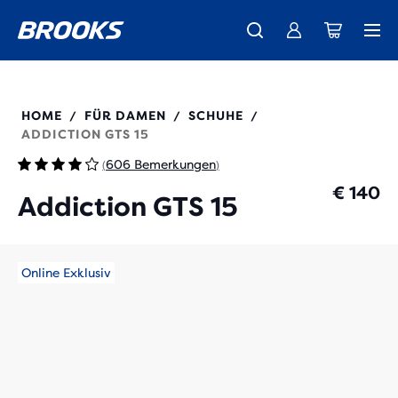
Wir präsentieren die neue Cascadia Kollektion -
Der brandneue Ghost Amp ist da - Shop
Kostenloser Versand für Mitglieder.
Damen
Join us
Jetzt kaufen
Herren
120352
HOME
FÜR DAMEN
SCHUHE
/
/
/
ADDICTION GTS 15
606 Bemerkungen
(
)
€ 140
Addiction GTS 15
Online Exklusiv