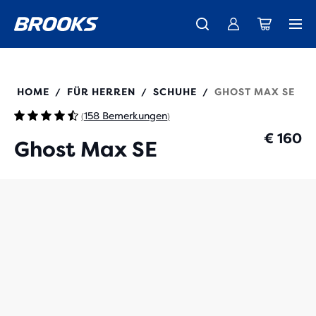
Wir präsentieren die neue Cascadia Kollektion -
Der brandneue Ghost Amp ist da - Shop
Kostenloser Versand für Mitglieder.
Damen
Join us
Jetzt kaufen
Herren
110444
HOME
FÜR HERREN
SCHUHE
GHOST MAX SE
/
/
/
158 Bemerkungen
(
)
€ 160
Ghost Max SE