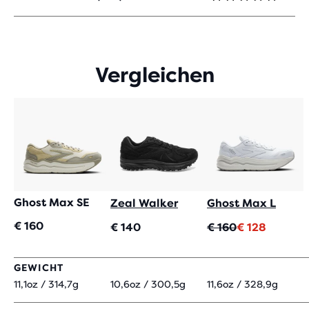
4,3
VON
5 STERNEN
MIT
158
Vergleichen
BEWERTUNGEN
Ghost Max SE
Zeal Walker
Ghost Max L
€ 160
Ursprünglicher
Aktueller
€ 140
€ 160
€ 128
Preis
Preis
GEWICHT
11,1oz / 314,7g
10,6oz / 300,5g
11,6oz / 328,9g