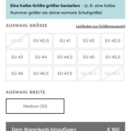
Eine halbe Größe größer bestellen
- (z. B. eine halbe
Nummer größer als deine normale Schuhgröße)
AUSWAHL GRÖSSE
Leitfaden zur Größenauswahl
EU 40
EU 40,5
EU 41
EU 42
EU 42,5
AUSVERKAUFT
EU 43
EU 44
EU 44,5
EU 45
EU 45,5
EU 46
EU 46,5
EU 47,5
EU 48,5
EU 49,5
AUSVERKAUFT
AUSVE
AUSWAHL BREITE
Medium (1D)
Dem Warenkorb hinzufügen
€ 160