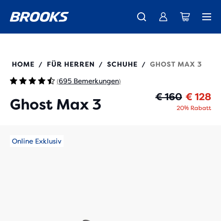
Wir präsentieren die neue Cascadia Kollektion -
Der brandneue Ghost Amp ist da - Shop
Kostenloser Versand für Mitglieder.
Damen
Join us
Jetzt kaufen
Herren
110464
HOME
FÜR HERREN
SCHUHE
GHOST MAX 3
/
/
/
695 Bemerkungen
(
)
Ur
Ak
€ 160
€ 128
Ghost Max 3
20% Rabatt
Online Exklusiv