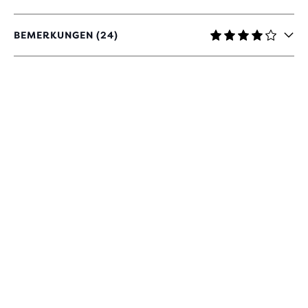
BEMERKUNGEN (24)
3,8
VON
5 STERNEN
MIT
24
BEWERTUNGEN