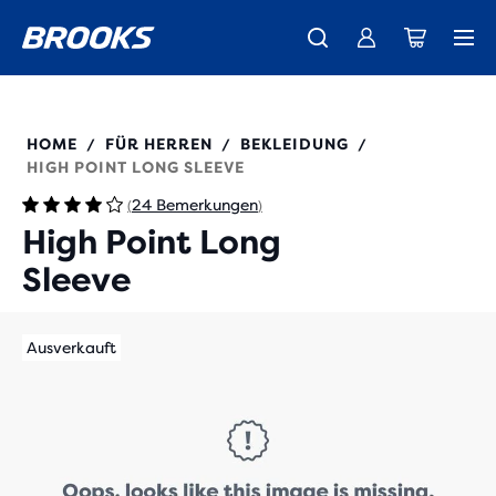
Wir präsentieren die neue Cascadia Kollektion -
Der brandneue Ghost Amp ist da - Shop
Kostenloser Versand für Mitglieder.
Damen
Join us
Jetzt kaufen
Herren
211474
HOME
FÜR HERREN
BEKLEIDUNG
/
/
/
HIGH POINT LONG SLEEVE
24 Bemerkungen
(
)
High Point Long
Sleeve
Ausverkauft