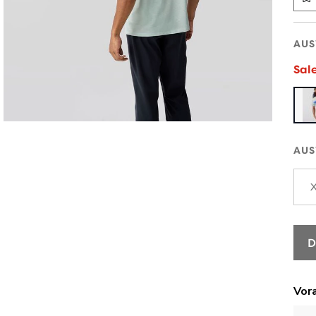
AUS
Sal
AUS
D