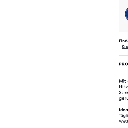
Find
Kau
PRO
Mit 
Hit
Stre
geru
Idea
Tägl
Wet