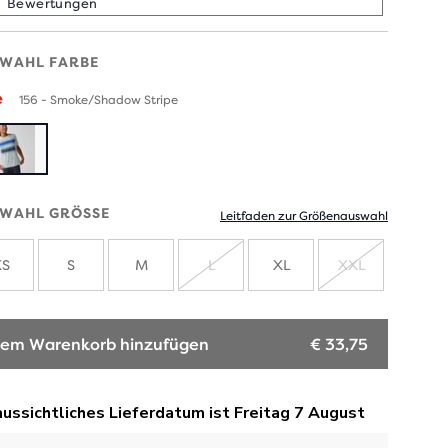
Bewertungen
WAHL FARBE
e
156 - Smoke/Shadow Stripe
WAHL GRÖSSE
Leitfaden zur Größenauswahl
XS
S
M
L
XL
XXL
AUSVERKAUFT
AUSVERKA
em Warenkorb hinzufügen
€ 33,75