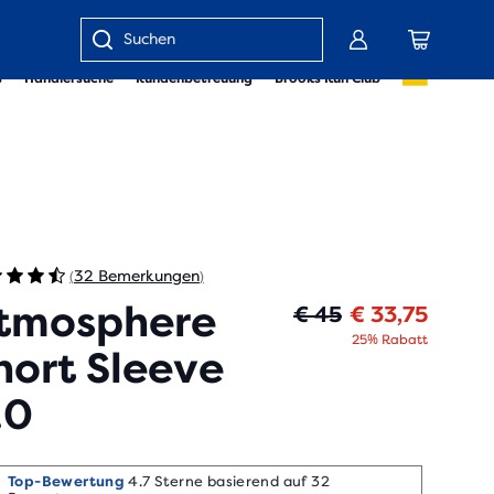
Gib
s
Händlersuche
Kundenbetreuung
Brooks Run Club
einen
Suchbegriff
oder
eine
Artikelnummer
ein
32 Bemerkungen
(
)
tmosphere
Ursprü
Aktuel
€ 45
€ 33,75
25% Rabatt
hort Sleeve
.0
Top-Bewertung
4.7 Sterne basierend auf 32