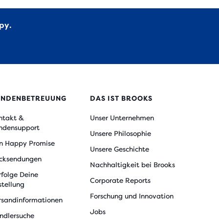
py.
UNDENBETREUUNG
DAS IST BROOKS
ntakt &
Unser Unternehmen
ndensupport
Unsere Philosophie
n Happy Promise
Unsere Geschichte
cksendungen
Nachhaltigkeit bei Brooks
rfolge Deine
Corporate Reports
stellung
Forschung und Innovation
rsandinformationen
Jobs
ndlersuche