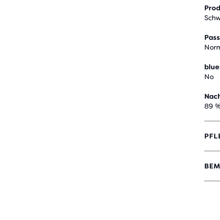
Pro
Schw
Pas
Norm
blue
No
Nach
89 %
PFL
BEM
4,7
VON
5 S
MIT
32
BEW