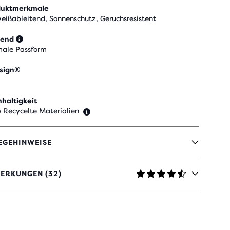
duktmerkmale
eißableitend, Sonnenschutz, Geruchsresistent
send
ale Passform
sign®
haltigkeit
 Recycelte Materialien
EGEHINWEISE
ERKUNGEN (32)
TERNEN
ERTUNGEN