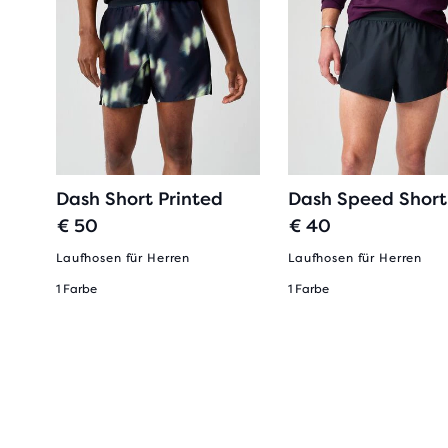
Dash Short Printed
Dash Speed Short
€ 50
€ 40
en
Laufhosen für Herren
Laufhosen für Herren
1 Farbe
1 Farbe