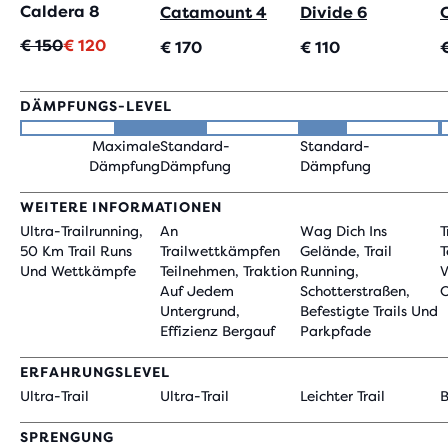
Caldera 8
Catamount 4
Divide 6
Ursprünglicher
Aktueller
€ 150
€ 120
€ 170
€ 110
Preis
Preis
DÄMPFUNGS-LEVEL
Maximale
Standard-
Standard-
Dämpfung
Dämpfung
Dämpfung
WEITERE INFORMATIONEN
Ultra-Trailrunning,
An
Wag Dich Ins
T
50 Km Trail Runs
Trailwettkämpfen
Gelände, Trail
T
Und Wettkämpfe
Teilnehmen, Traktion
Running,
V
Auf Jedem
Schotterstraßen,
O
Untergrund,
Befestigte Trails Und
Effizienz Bergauf
Parkpfade
ERFAHRUNGSLEVEL
Ultra-Trail
Ultra-Trail
Leichter Trail
B
SPRENGUNG