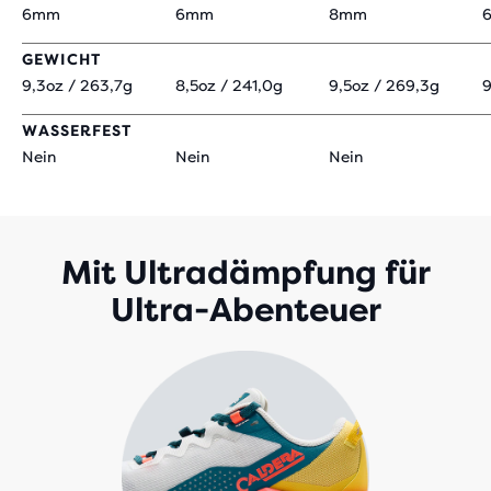
6mm
6mm
8mm
GEWICHT
9,3oz / 263,7g
8,5oz / 241,0g
9,5oz / 269,3g
9
WASSERFEST
Nein
Nein
Nein
Mit Ultradämpfung für
Ultra-Abenteuer