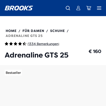
Wir präsentieren die neue Cascadia Kollektion -
Der brandneue Ghost Amp ist da - Shop
Kostenloser Versand für Mitglieder.
Damen
Join us
Jetzt kaufen
Herren
120443
HOME
FÜR DAMEN
SCHUHE
/
/
/
ADRENALINE GTS 25
1334 Bemerkungen
(
)
€ 160
Adrenaline GTS 25
Bestseller