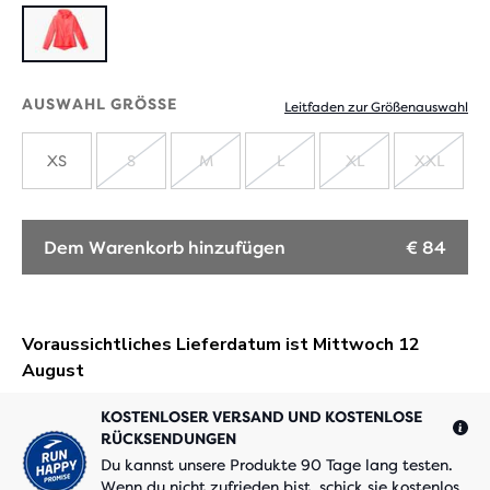
AUSWAHL GRÖSSE
Leitfaden zur Größenauswahl
XS
S
M
L
XL
XXL
AUSVERKAUFT
AUSVERKAUFT
AUSVERKAUFT
AUSVERKAUF
AUSV
Dem Warenkorb hinzufügen
€ 84
KOSTENLOSER VERSAND UND KOSTENLOSE
RÜCKSENDUNGEN
Du kannst unsere Produkte 90 Tage lang testen.
Wenn du nicht zufrieden bist, schick sie kostenlos