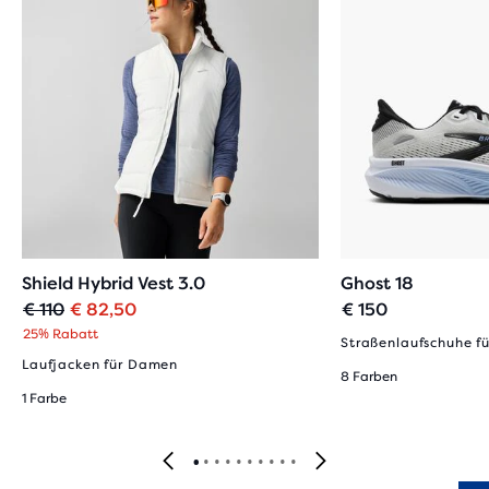
Shield Hybrid Vest 3.0
Ghost 18
Ursprünglicher
Aktueller
€ 110
€ 82,50
€ 150
Preis
Preis
25% Rabatt
Straßenlaufschuhe fü
Laufjacken für Damen
8 Farben
1 Farbe