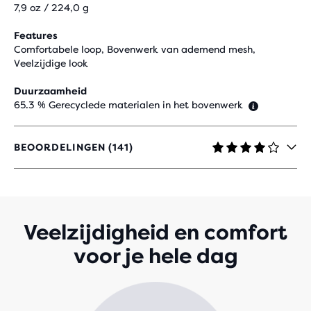
7,9 oz / 224,0 g
Features
Comfortabele loop, Bovenwerk van ademend mesh,
Veelzijdige look
Duurzaamheid
65.3 % Gerecyclede materialen in het bovenwerk
BEOORDELINGEN (141)
4,1
UIT
5
STERREN
MET
141
Veelzijdigheid en comfort
REVIEWS
voor je hele dag