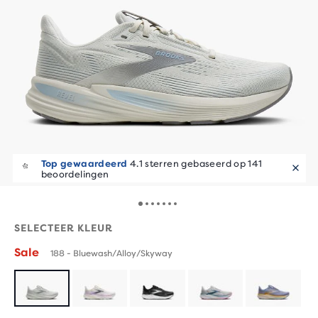
Hardlopers zijn fan!
Top gewaardeerd
4.1 sterren gebaseerd op 141
10+ verkocht in de laatste paar
dagen
beoordelingen
SELECTEER KLEUR
Sale
188 - Bluewash/Alloy/Skyway