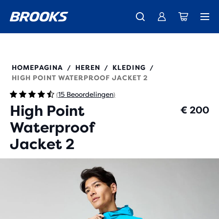
Gratis verzending op alle bestellingen boven de € 100, plus gratis
Maak kennis met de nieuwe Cascadia-collectie -
De nieuwe Ghost Amp is binnen - Shop
Dames
Shop nu
Heren
retourneren.
211541
HOMEPAGINA
HEREN
KLEDING
/
/
/
HIGH POINT WATERPROOF JACKET 2
15 Beoordelingen
(
)
High Point
€ 200
Waterproof
Jacket 2