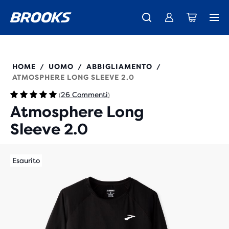
La nuovissima Ghost Amp è arrivata - Acquista
Ti presentiamo la nuova collezione Cascadia -
Spedizione gratuita per tutti gli ordini superiori a CHF 100
Donna
Acquista ora
Uomo
211450
HOME
UOMO
ABBIGLIAMENTO
/
/
/
ATMOSPHERE LONG SLEEVE 2.0
26 Commenti
(
)
Atmosphere Long
Sleeve 2.0
Esaurito