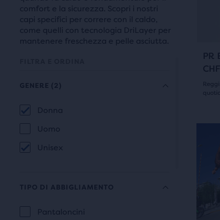
i
due
comfort e la sicurezza. Scopri i nostri
tasti
prodo
capi specifici per correre con il caldo,
avan
come quelli con tecnologia DriLayer per
diver
e
mantenere freschezza e pelle asciutta.
con
indie
PR E
il
FILTRA E ORDINA
per
CHF
tast
scor
Reggis
“Con
GENERE
(2)
le
quotid
In
imma
La
4.0
Donna
fond
GENERE
al
selezione
su
Uomo
E
cont
comporterà
5
Unisex
princ
un
stell
è
pres
aggiornamento
con
TIPO DI ABBIGLIAMENTO
un
della
15
altro
Pantaloncini
pagina
tast
TIPO