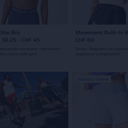
i
tasti
tti
ti
avanti
si
e
tro
indietro
15
6
lite Bra
Movement Built-In B
per
 38,25 - CHF 45
CHF 60
o
rere
scorrere
eni sportivi per correre - Allenamenti
Donne - Reggiseno con supporto
fronta”.
le
iani, Giorno della gara
Leggerezza e traspirabilità
(
15
)
(
6
)
gini.
immagini.
4.5
o
su
Questo
sclusiva Online
Esclusiva Online
Nuovo colore
enuto
è
5
ipale,
uno
e
stelle
slider
ente
di
con
immagini.
6
Usa
o