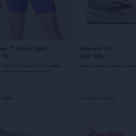
recensioni
lità
Usa
lla
i
tasti
ti
avanti
nte
e
tro
indietro
28
602
ser 7" Short Tight
Glycerin 23
rontare
per
 70
CHF 230
rere
scorrere
- Tessuto pregiato e ultra morbido,
Donne - Corsa su strada, Camm
tti
le
 in silicone all’interno dell’orlo
(
602
)
ionati.
4.5
(
28
)
gini.
immagini.
su
to
Questo
 seller
sclusiva Online
Best seller
Esclusiva Online
Best seller
5
è
uno
stelle
e
r
slider
con
di
602
gini.
immagini.