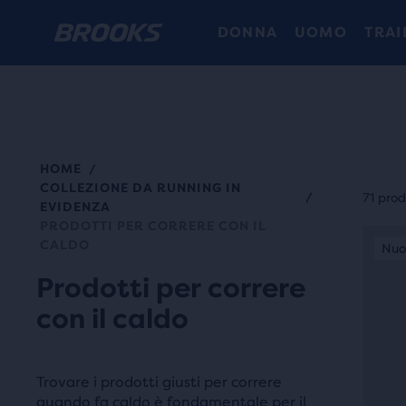
DONNA
UOMO
TRAI
HOME
/
Ogni
COLLEZIONE DA RUNNING IN
cate
/
71 prod
EVIDENZA
di
PRODOTTI PER CORRERE CON IL
Ques
prod
CALDO
Nuovo colore
Nuo
è
può
Prodotti per correre
uno
esse
slide
con il caldo
sele
di
per
imma
conf
Usa
Trovare i prodotti giusti per correre
alme
quando fa caldo è fondamentale per il