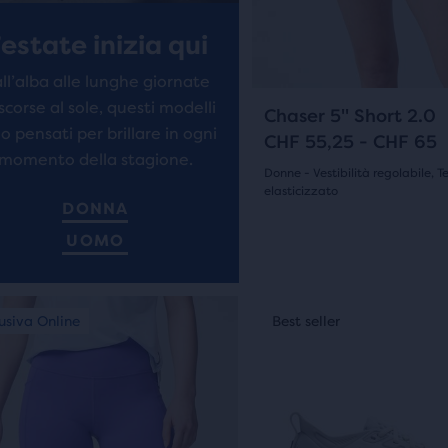
nsioni
recensioni
i
fronta”
tasti
’estate inizia qui
avanti
ll’alba alle lunghe giornate
e
ero
scorse al sole, questi modelli
indietro
66
Chaser 5" Short 2.0
o pensati per brillare in ogni
per
CHF 55,25 - CHF 65
tti
momento della stagione.
scorrere
Donne - Vestibilità regolabile, T
ionati
le
elasticizzato
DONNA
(
66
)
immagini.
4.0
UOMO
su
e
5
to
Questo
usiva Online
st seller
Esclusiva Online
Best seller
Best seller
è
stelle
tti,
uno
con
r
slider
66
di
gini.
immagini.