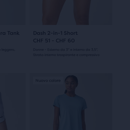
i
tasti
avanti
e
indietro
21
ra Tank
Dash 2-in-1 Short
per
CHF 51 - CHF 60
scorrere
 leggero,
Donne - Esterno da 3" e interno da 3,5",
le
Strato interno traspirante e compressivo
(
21
)
immagini.
3.5
su
Questo
Esclusiva Online
Nuovo colore
Esclusiv
Nuovo
è
5
uno
stelle
slider
di
con
immagini.
21
Usa