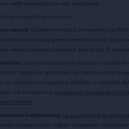
o e nelle prestazioni in una maratona.
 tipi principali di pronazione:
il piede non ruota in maniera significa
one neutra:
 direzione e rimane generalmente neutro. Le per
one neutra possono indossare diversi tipi di scarpe
L’iperpronazione può condure a problemi
onazione
a piedi, caviglie o ginocchia. Gli iperpronatori tra
io da scarpe con maggiore stabilità o controllo de
to, che li aiutano a
correggere l’eccessiva inclin
rso l’interno
.
La supinazione (o sottopr
onazione (supinazione):
uando il piede carica troppo all’esterno, lateralme