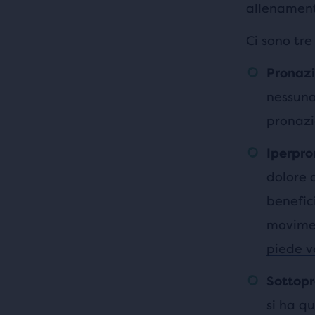
allenament
Ci sono tre
Pronazi
nessuna
pronazi
Iperpr
dolore 
benefic
movimen
piede ve
Sottopr
si ha q