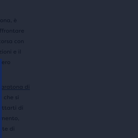
ona, è
ffrontare
corsa con
ioni e il
bero
aratona di
 che si
ttarti di
emento,
ate di