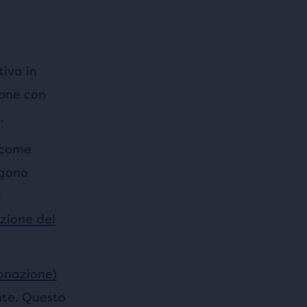
tiva in
sone con
.
 come
ggono
l
azione del
onazione)
nte. Questo