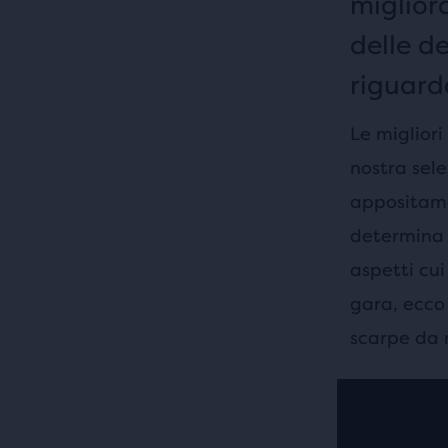
migliora
delle de
riguarda
Le miglior
nostra sel
appositame
determina l
aspetti cui
gara, ecco 
scarpe da