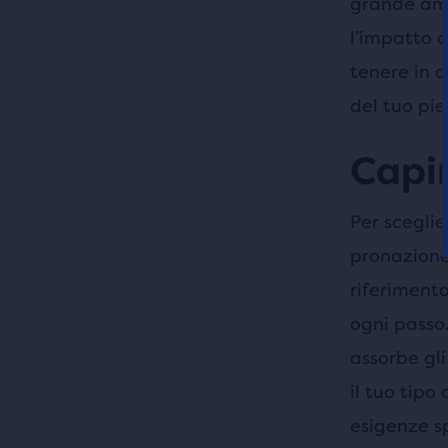
grande amm
l’impatto c
tenere in c
del tuo pi
Capir
Per sceglie
pronazione
riferiment
ogni passo.
assorbe gli
il tuo tipo
esigenze sp