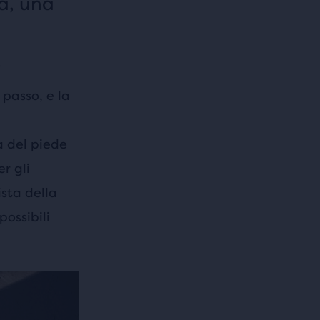
ra, una
.
passo, e la
a del piede
r gli
ista della
ossibili