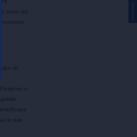
ire
Commenti
tti sono da
ormazione
tipo di
a
’interno a
l piede
dentificare
no le tue