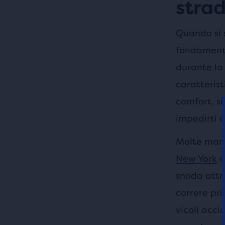
stra
Quando si 
fondamenta
durante la 
caratterist
comfort, si
impedirti 
Molte mara
New York
e
snoda attra
correre pr
vicoli acci