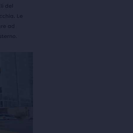
li del
cchia. Le
are ad
sterno.