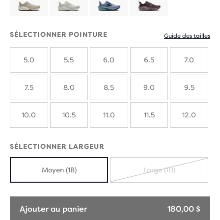
avec
avec
Produit
de
de
avec
SÉLECTIONNER POINTURE
Guide des tailles
nouvelles
nouvelles
de
couleurs
couleurs
5.0
5.5
6.0
6.5
7.0
nouvelles
couleurs
7.5
8.0
8.5
9.0
9.5
10.0
10.5
11.0
11.5
12.0
SÉLECTIONNER LARGEUR
Moyen (1B)
Large (1D)
ÉPUISÉ
Ajouter au panier
180,00 $