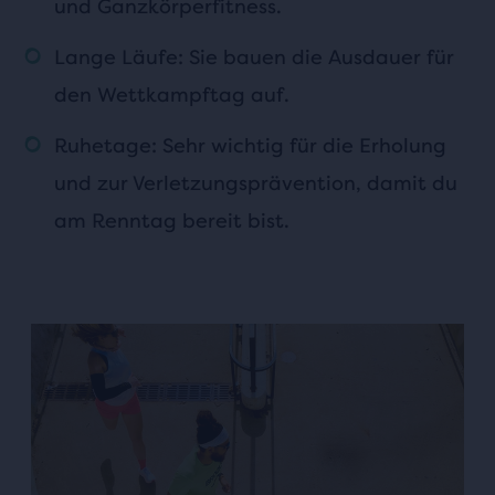
und Ganzkörperfitness.
Lange Läufe: Sie bauen die Ausdauer für
den Wettkampftag auf.
Ruhetage: Sehr wichtig für die Erholung
und zur Verletzungsprävention, damit du
am Renntag bereit bist.
This
is
a
carousel.
Use
next
and