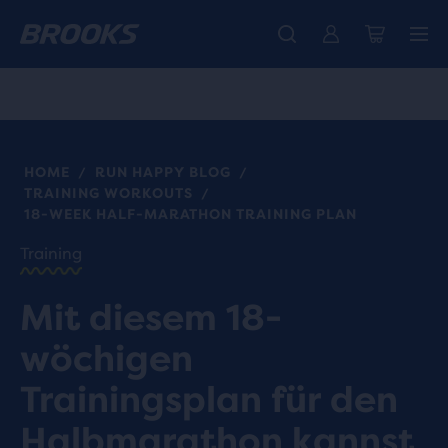
Wir präsentieren die neue Cascadia Kollektion -
Der brandneue Ghost Amp ist da - Shop
Kostenloser Versand für Mitglieder.
Damen
Join us
Jetzt kaufen
Herren
HOME
RUN HAPPY BLOG
/
/
TRAINING WORKOUTS
/
18-WEEK HALF-MARATHON TRAINING PLAN
Training
Mit diesem 18-
wöchigen
Trainingsplan für den
Halbmarathon kannst