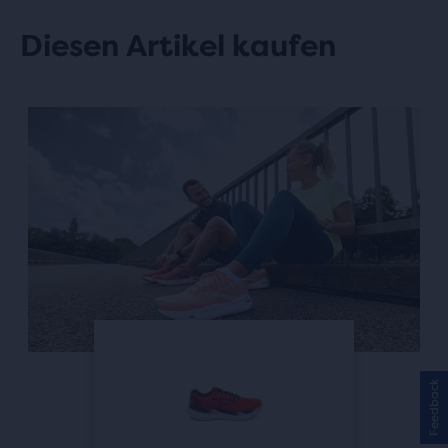
Diesen Artikel kaufen
This
is
a
carousel.
Use
next
and
Previous
buttons
to
navigate.
Feedback