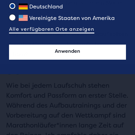
beliebtesten Laufschuhe aus, um ein Modell
Deutschland
zu finden, das zu dir passt.
Vereinigte Staaten von Amerika
Alle verfügbaren Orte anzeigen
Frag eine fachkundige Person: Worauf sollten
Marathonläufer*innen bei Laufschuhen
Anwenden
achten?
Wie bei jedem Laufschuh stehen
Komfort und Passform an erster Stelle.
Während des Aufbautrainings und der
Vorbereitung auf den Wettkampf sind
Marathonläufer*innen lange Zeit auf
den Beinen. Ich empfehle daher ein