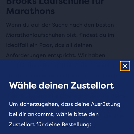
Brooks Laufschuhe für
Marathons
Wenn du auf der Suche nach den besten
Marathonlaufschuhen bist, findest du im
Idealfall ein Paar, das all deinen
Anforderungen entspricht. Wir haben
verschiedene Produktlinien, die speziell für
Läufer*innen entwickelt wurden. Vielleicht
Wähle deinen Zustellort
gibt es da ja genau das richtige Paar für
dich. Du kannst alle Eigenschaften, die deine
Um sicherzugehen, dass deine Ausrüstung
Laufschuhe haben sollten, in einem einzigen
bei dir ankommt, wähle bitte den
Paar finden – gib dich also nicht mit weniger
Zustellort für deine Bestellung:
zufrieden. Probiere einige unserer