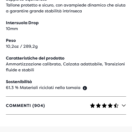
Tallone protetto e sicuro, con avampiede dinamico che aiuta
a garantire grande stabilità intrinseca
Intersuola Drop
10mm
Peso
10,2oz / 289,2g
Caratteristiche del prodotto
Ammortizzazione calibrata, Calzata adattabile, Transizioni
fluide e stabili
Sostenibilità
61.3 % Materiali riciclati nella tomaia
COMMENTI (904)
4.5
SU
5
STELLE
CON