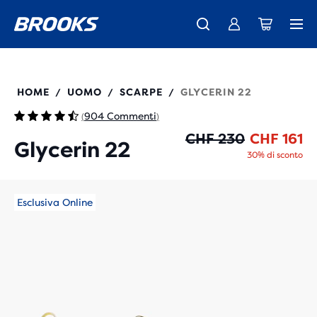
La nuovissima Ghost Amp è arrivata - Acquista
Ti presentiamo la nuova collezione Cascadia -
Spedizione gratuita per tutti gli ordini superiori a CHF 100
Donna
Acquista ora
Uomo
110445
HOME
UOMO
SCARPE
GLYCERIN 22
/
/
/
904 Commenti
(
)
Pr
Pr
CHF 230
CHF 161
Glycerin 22
30% di sconto
Esclusiva Online