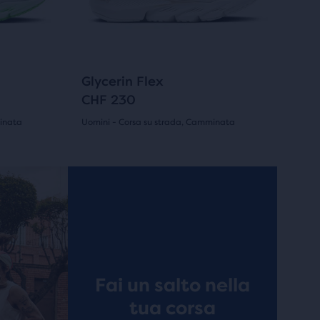
i
tasti
avanti
e
indietro
163
Glycerin Flex
per
CHF 230
scorrere
inata
Uomini - Corsa su strada, Camminata
le
(
163
)
4.5
immagini.
su
Esclusiva Online
Esclusiva 
5
stelle
con
163
Fai un salto nella
tua corsa
recensioni