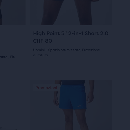
i
tasti
avanti
e
indietro
55
High Point 5" 2-in-1 Short 2.0
per
CHF 80
scorrere
Uomini - Spazio ottimizzato, Protezione
le
duratura
nte., Fit
(
55
)
immagini.
4.5
su
Questo
5
Promozioni
Promozioni
Promozioni
Promozion
Promozi
Promo
è
stelle
uno
slider
con
di
55
immagini.