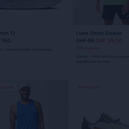
recensioni
i
tasti
ti
avanti
e
tro
indietro
61
59
+3
nch 12
Luxe Short Sleeve
per
 160
CHF 55
CHF 38,50
P
P
rere
scorrere
30% di sconto
i - Corsa su strada, Camminata
r
r
le
(
61
)
Uomini - Ultra morbida e traspira
specifico per la corsa
gini.
immagini.
e
e
(
59
)
4.5
z
z
su
to
Questo
z
z
mozioni
romozioni
Promozioni
Promozioni
Promozioni
è
e
5
o
o
uno
stelle
o
a
r
slider
di
con
r
t
gini.
immagini.
nsioni
59
i
t