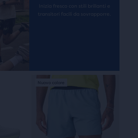
Inizia fresco con stili brillanti e
transitori facili da sovrapporre.
Questo
Best seller
Best seller
Nuovo colore
Best seller
Best sel
Nuovo
è
uno
slider
di
immagini.
Usa
i