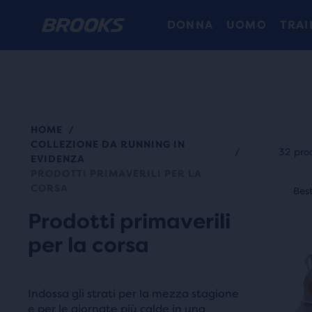
DONNA
UOMO
TRAI
HOME
/
Ogni
COLLEZIONE DA RUNNING IN
cate
/
32 pro
EVIDENZA
di
PRODOTTI PRIMAVERILI PER LA
Ques
prod
CORSA
Best seller
Best
Be
è
può
Prodotti primaverili
uno
esse
slide
per la corsa
sele
di
per
imma
conf
Usa
Indossa gli strati per la mezza stagione
alme
e per le giornate più calde in una