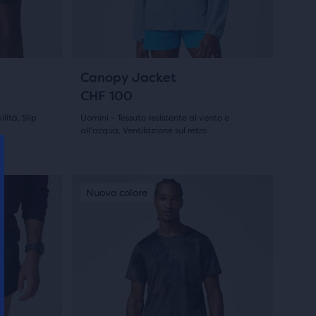
tasti
avanti
e
indietro
27
Canopy Jacket
per
CHF 100
scorrere
lità, Slip
Uomini - Tessuto resistente al vento e
le
all’acqua, Ventilazione sul retro
(
27
)
immagini.
4.5
su
Questo
Best seller
Nuovo colore
Best seller
Nuovo
è
5
uno
stelle
slider
di
con
immagini.
27
Usa
recensioni