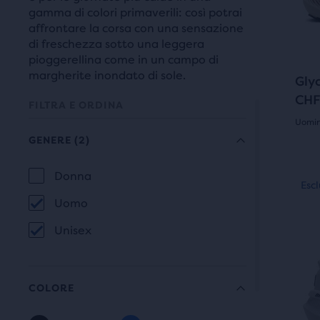
i
due
gamma di colori primaverili: così potrai
tasti
prodo
affrontare la corsa con una sensazione
avan
di freschezza sotto una leggera
diver
e
pioggerellina come in un campo di
con
margherite inondato di sole.
indie
Gly
il
per
CHF
tast
FILTRA E ORDINA
scor
Uomin
“Con
le
GENERE
(2)
In
4.5
imma
fond
La
su
Ques
Donna
al
Esclusiva Online
Escl
GENERE
è
selezione
5
cont
Uomo
uno
princ
comporterà
stell
Unisex
slide
è
di
un
con
pres
imma
un
aggiornamento
211
COLORE
Usa
altro
della
rece
i
tast