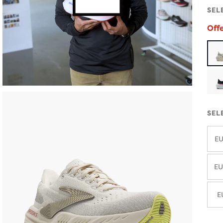
SEL
Off
SEL
EU
EU
E