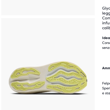
Gly
legg
Com
infu
cali
Idea
Cors
senz
Amm
Felp
Sper
e st