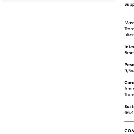
Sup
Mass
Trans
ulte
Inte
6m
Pes
9,5o
Cara
Ammo
Tran
Sost
66.4
COM
4.4