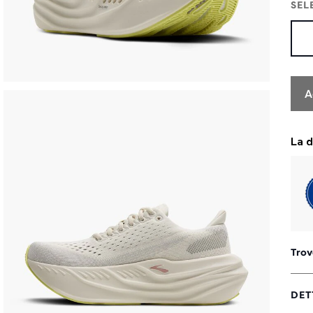
SEL
A
Trov
DET