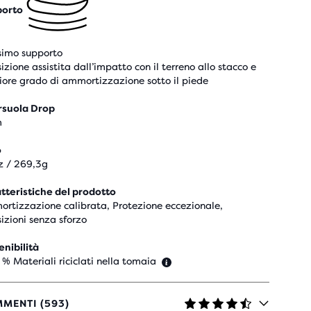
porto
imo supporto
izione assistita dall’impatto con il terreno allo stacco e
riore grado di ammortizzazione sotto il piede
rsuola Drop
m
o
z / 269,3g
tteristiche del prodotto
rtizzazione calibrata, Protezione eccezionale,
sizioni senza sforzo
enibilità
 % Materiali riciclati nella tomaia
MENTI (593)