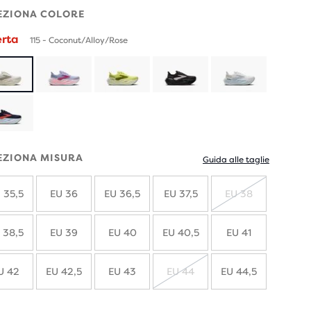
EZIONA COLORE
erta
115 - Coconut/Alloy/Rose
EZIONA MISURA
Guida alle taglie
 35,5
EU 36
EU 36,5
EU 37,5
EU 38
ESAURITO
 38,5
EU 39
EU 40
EU 40,5
EU 41
U 42
EU 42,5
EU 43
EU 44
EU 44,5
ESAURITO