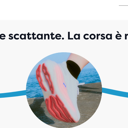
SU
5
STE
CO
593
 scattante. La corsa è r
REC