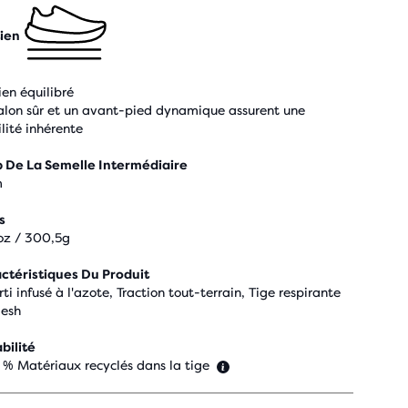
ien
ien équilibré
alon sûr et un avant-pied dynamique assurent une
ilité inhérente
 De La Semelle Intermédiaire
m
s
oz / 300,5g
ctéristiques Du Produit
ti infusé à l'azote, Traction tout-terrain, Tige respirante
esh
bilité
 % Matériaux recyclés dans la tige