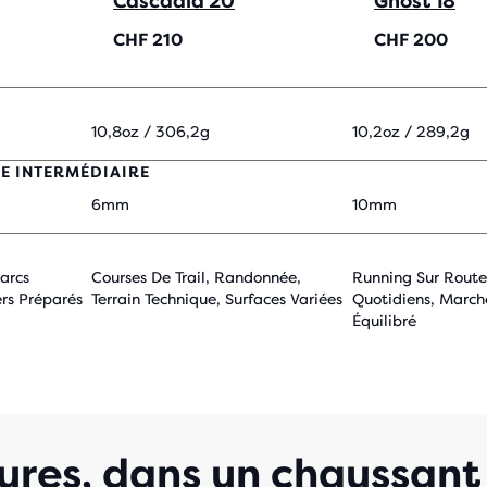
Cascadia 20
Ghost 18
CHF 210
CHF 200
10,8oz / 306,2g
10,2oz / 289,2g
LE INTERMÉDIAIRE
6mm
10mm
arcs
Courses De Trail, Randonnée,
Running Sur Route
ers Préparés
Terrain Technique, Surfaces Variées
Quotidiens, March
Équilibré
ures, dans un chaussant 