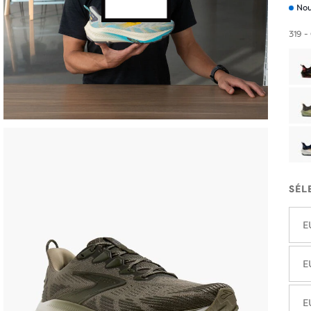
Nou
319 -
SÉL
E
E
E