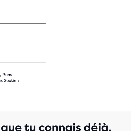
, Runs
e, Soutien
que tu connais déjà.