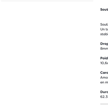
Sout
Sout
Un t
stab
Drop
8m
Poid
10,6
Cara
Amor
en m
Dura
62.3