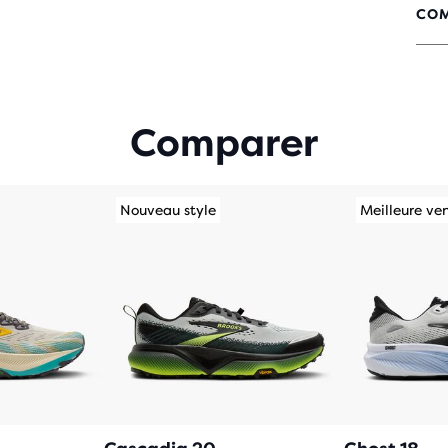
COM
4.6
SUR
5 É
AVE
220
Comparer
Nouveau style
Meilleure ve