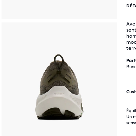
DÉT
Ave
sent
hom
modè
terr
Parf
Runn
Cus
Équi
Un m
sens