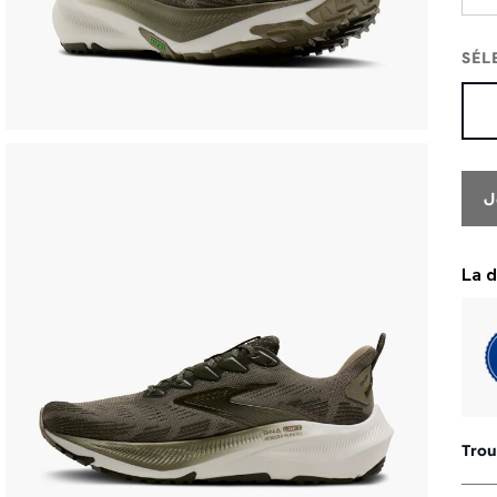
SÉL
J
Trou