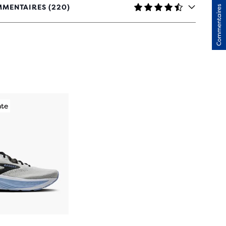
MENTAIRES (220)
Commentaires
TOILES
C
 AVIS
nte