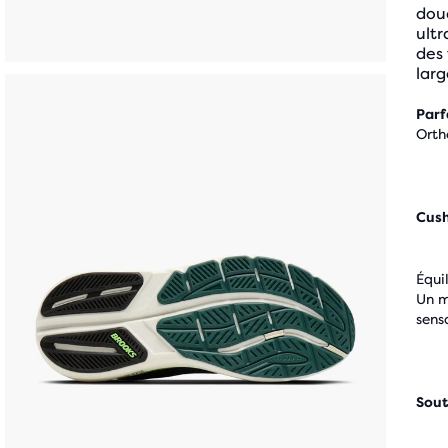
dou
ultr
des 
larg
Parf
Orth
Cus
Équi
Un m
sens
Sout