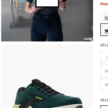
Pro
SÉL
E
E
E
SÉL