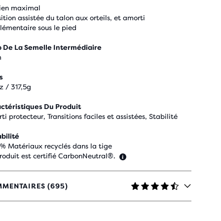
ien maximal
ition assistée du talon aux orteils, et amorti
lémentaire sous le pied
 De La Semelle Intermédiaire
m
s
z / 317,5g
ctéristiques Du Produit
i protecteur, Transitions faciles et assistées, Stabilité
bilité
 % Matériaux recyclés dans la tige
roduit est certifié CarbonNeutral®.
MENTAIRES (695)
TOILES
C