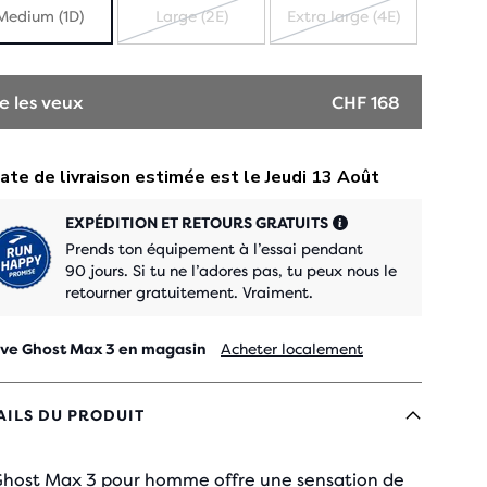
Medium (1D)
Large (2E)
Extra large (4E)
ÉPUISÉ
ÉPUISÉ
e les veux
CHF 168
EXPÉDITION ET RETOURS GRATUITS
Prends ton équipement à l’essai pendant
90 jours. Si tu ne l’adores pas, tu peux nous le
retourner gratuitement. Vraiment.
ve Ghost Max 3 en magasin
Acheter localement
AILS DU PRODUIT
Ghost Max 3 pour homme offre une sensation de