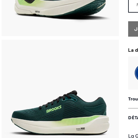
J
Trou
DÉT
La 