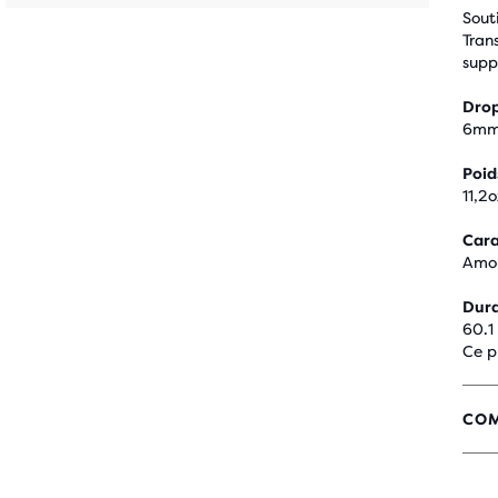
Sout
Trans
supp
Drop
6m
Poid
11,2o
Cara
Amort
Dura
60.1
Ce p
COM
4.5
SUR
5 É
AVE