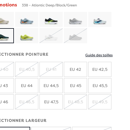
motions
338 - Atlantic Deep/Black/Green
ÉPUISÉ
ÉPUISÉ
ECTIONNER POINTURE
Guide des tailles
U 40
EU 40,5
EU 41
EU 42
EU 42,5
ÉPUISÉ
ÉPUISÉ
ÉPUISÉ
U 43
EU 44
EU 44,5
EU 45
EU 45,5
U 46
EU 46,5
EU 47,5
EU 48,5
EU 49,5
ÉPUISÉ
ÉPUISÉ
ÉPUISÉ
ECTIONNER LARGEUR