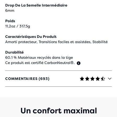
Drop De La Semelle Intermédiaire
6mm
Poids
11,2oz / 317,5g
Caractéristiques Du Produit
Amorti protecteur, Transitions faciles et assistées, Stabilité
Durabilité
60.1 % Matériaux recyclés dans la tige
Ce produit est certifié CarbonNeutral®.
COMMENTAIRES (693)
4.5
SUR
5 ÉTOILES
AVEC
693 AVIS
Un confort maximal