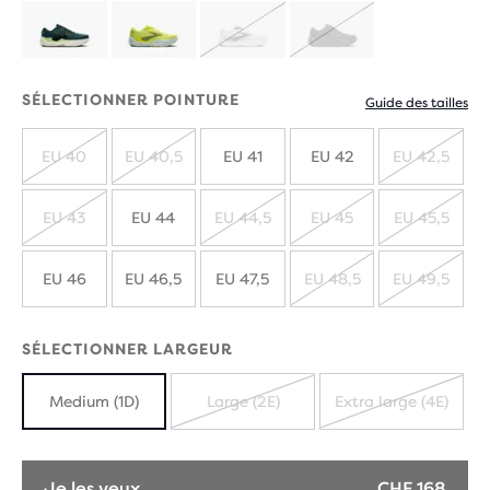
ÉPUISÉ
ÉPUISÉ
SÉLECTIONNER POINTURE
Guide des tailles
EU 40
EU 40,5
EU 41
EU 42
EU 42,5
ÉPUISÉ
ÉPUISÉ
ÉPUIS
EU 43
EU 44
EU 44,5
EU 45
EU 45,5
ÉPUISÉ
ÉPUISÉ
ÉPUISÉ
ÉPUIS
EU 46
EU 46,5
EU 47,5
EU 48,5
EU 49,5
ÉPUISÉ
ÉPUIS
SÉLECTIONNER LARGEUR
Medium (1D)
Large (2E)
Extra large (4E)
ÉPUISÉ
ÉPUISÉ
Je les veux
CHF 168