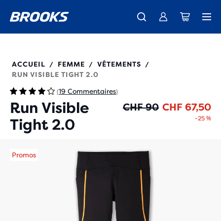
Découvre la nouvelle collection Cascadia -
La toute nouvelle Ghost Amp est là - Acheter
Expéditions gratuites sur les achats de plus de CHF 100
Acheter maintenant
Femme
Homme
221693
ACCUEIL
FEMME
VÊTEMENTS
/
/
/
RUN VISIBLE TIGHT 2.0
19 Commentaires
(
)
Run Visible
Pr
Pr
CHF 90
CHF 67,50
-25 %
Tight 2.0
Promos