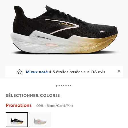
Mieux noté
4.5 étoiles basées sur 198 avis
SÉLECTIONNER COLORIS
Promotions
098 - Black/Gold/Pink