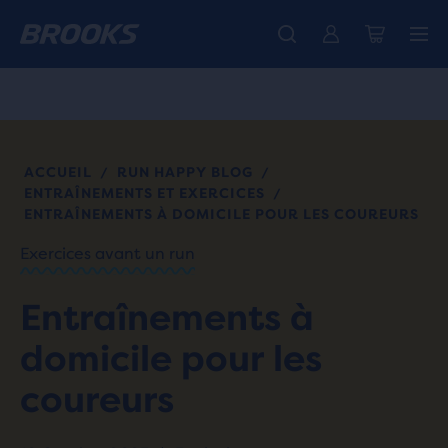
Découvre la nouvelle collection Cascadia -
La toute nouvelle Ghost Amp est là - Acheter
Expéditions gratuites sur les achats de plus de CHF 100
Acheter maintenant
Femme
Homme
ACCUEIL
RUN HAPPY BLOG
/
/
ENTRAÎNEMENTS ET EXERCICES
/
ENTRAÎNEMENTS À DOMICILE POUR LES COUREURS
Exercices avant un run
Entraînements à
domicile pour les
coureurs