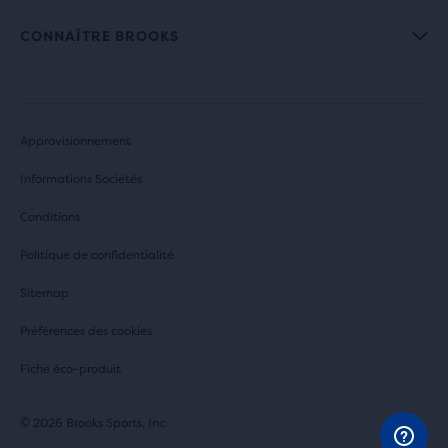
CONNAÎTRE BROOKS
Approvisionnement
Informations Sociétés
Conditions
Politique de confidentialité
Sitemap
Préférences des cookies
Fiche éco-produit
© 2026 Brooks Sports, Inc