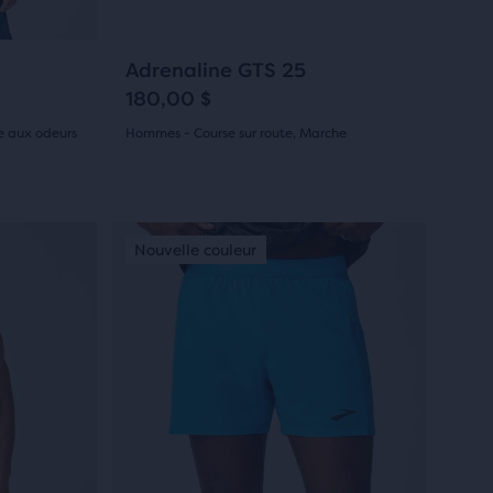
pour
naviguer.
716
Adrenaline GTS 25
180,00 $
e aux odeurs
Hommes - Course sur route, Marche
(
716
)
4.5
sur
C’est
Nouvelle couleur
Nouvelle couleur
Nouvelle couleur
Nouvelle 
Nouvell
Nouve
5 étoiles
un
carrousel.
avec
Utilise
716 avis
les
boutons
Suivant
et
Précédent