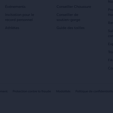
No
Événements
Conseiller Chaussure
Pr
Invitation pour le
Conseiller de
Ha
record personnel
soutien-gorge
Re
Athlètes
Guide des tailles
Su
co
Ex
Tr
FA
Ca
ement
Protection contre la fraude
Modalités
Politique de confidentialit