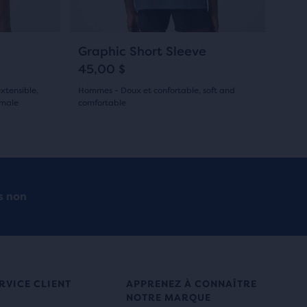
pour
naviguer.
10
Graphic Short Sleeve
45,00 $
xtensible,
Hommes - Doux et confortable, soft and
male
comfortable
(
10
)
4.5
sur
5 étoiles
s non
avec
10 avis
RVICE CLIENT
APPRENEZ À CONNAÎTRE
NOTRE MARQUE