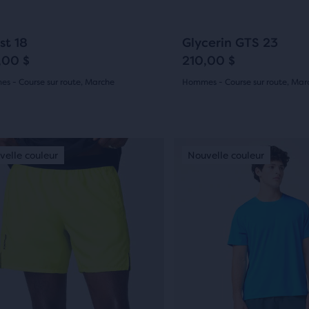
pour
guer.
naviguer.
196
175
st 18
Glycerin GTS 23
on
,00 $
210,00 $
s - Course sur route, Marche
Hommes - Course sur route, Mar
araison.
(
196
)
(
175
)
4.5
sur
C’est
velle couleur
ouvelle couleur
Nouvelle couleur
Nouvelle couleur
Meilleurs vendeurs
oiles
5 étoiles
un
enu
usel.
carrousel.
c
avec
ipal,
se
Utilise
avis
175 avis
les
verez
ons
boutons
ant
Suivant
e
et
on
édent
Précédent