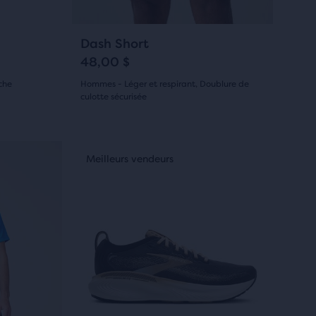
pour
naviguer.
19
Dash Short
48,00 $
che
Hommes - Léger et respirant, Doublure de
culotte sécurisée
(
19
)
4.5
sur
C’est
Nouvelle couleur
Nouvelle couleur
Meilleurs vendeurs
Nouvelle 
Nouvell
Meill
un
5 étoiles
carrousel.
avec
Utilise
les
19 avis
boutons
Suivant
et
Précédent