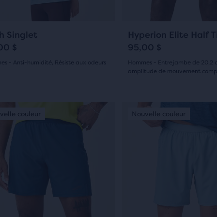
pour
guer.
naviguer.
9
0
h Singlet
Hyperion Elite Half T
00 $
95,00 $
s - Anti-humidité, Résiste aux odeurs
Hommes - Entrejambe de 20,2 c
amplitude de mouvement comp
(
9
)
(
0
)
0
sur
C’est
velle couleur
ouvelle couleur
Nouvelle couleur
Nouvelle couleur
Nouvelle couleur
oiles
un
5 étoiles
usel.
carrousel.
c
avec
se
Utilise
is
les
0 avis
ons
boutons
ant
Suivant
et
édent
Précédent