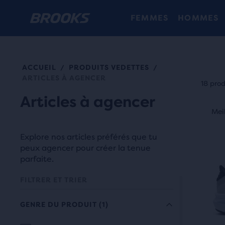
FEMMES
HOMMES
ACCUEIL
PRODUITS VEDETTES
/
/
Cha
ARTICLES À AGENCER
vign
18 prod
de
Articles à agencer
C’est
prod
Meilleurs vendeurs
Mei
M
un
offre
carro
Explore nos articles préférés que tu
la
Utili
peux agencer pour créer la tenue
possi
les
parfaite.
de
bout
comp
FILTRER ET TRIER
Suiv
jusq
et
trois
GENRE DU PRODUIT
(1)
Préc
prod