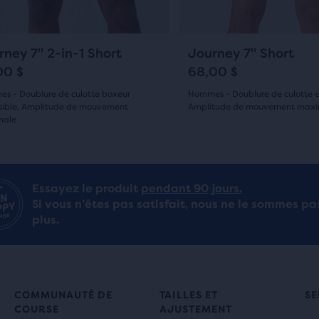
pour
guer.
naviguer.
53
33
rney 7" 2-in-1 Short
Journey 7" Short
00 $
68,00 $
s - Doublure de culotte boxeur
Hommes - Doublure de culotte e
sible, Amplitude de mouvement
Amplitude de mouvement maxi
male
(
33
)
4.5
(
53
)
sur
5 étoiles
Essayez le produit
pendant 90 jours.
oiles
Si vous n’êtes pas satisfait, nous ne le sommes pa
avec
plus.
c
33 avis
vis
COMMUNAUTÉ DE
TAILLES ET
SE
COURSE
AJUSTEMENT