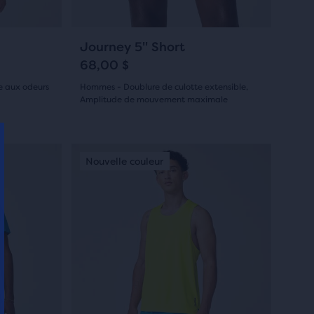
pour
naviguer.
61
Journey 5" Short
68,00 $
e aux odeurs
Hommes - Doublure de culotte extensible,
Amplitude de mouvement maximale
(
61
)
4.5
sur
C’est
Nouveauté
Nouveauté
Nouvelle couleur
Nouveaut
Nouvea
Nouve
un
5 étoiles
carrousel.
avec
Utilise
les
61 avis
boutons
Suivant
et
Précédent