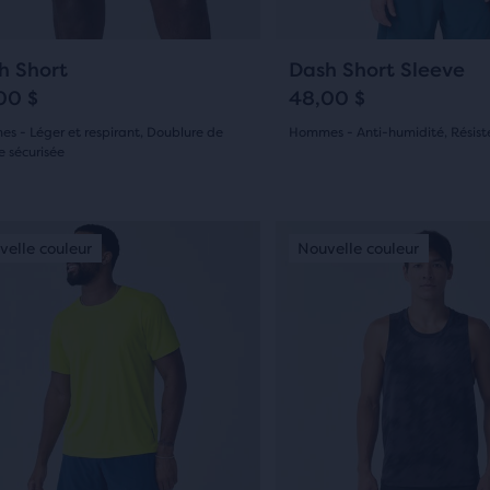
pour
araison,
guer.
naviguer.
19
41
h Short
Dash Short Sleeve
00 $
48,00 $
bre
s - Léger et respirant, Doublure de
Hommes - Anti-humidité, Résist
e sécurisée
(
41
)
5.0
uits
(
19
)
ctionnés
sur
C’est
velle couleur
ouvelle couleur
Nouvelle couleur
Nouvelle couleur
Nouvelle couleur
5 étoiles
un
oiles
usel.
carrousel.
avec
c
se
Utilise
41 avis
les
vis
ons
boutons
its,
ant
Suivant
et
e
édent
Précédent