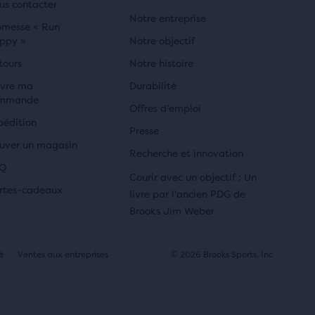
us contacter
Notre entreprise
omesse « Run
ppy »
Notre objectif
tours
Notre histoire
ivre ma
Durabilité
mmande
Offres d’emploi
pédition
Presse
ouver un magasin
Recherche et innovation
Q
Courir avec un objectif : Un
rtes-cadeaux
livre par l'ancien PDG de
Brooks Jim Weber
é
Ventes aux entreprises
© 2026 Brooks Sports, Inc