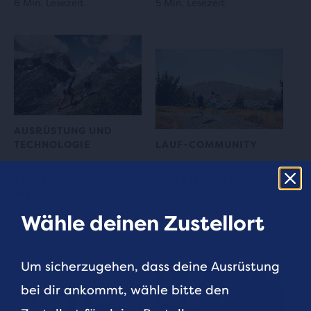
6 Min. Lesezeit
5 Min. Lesezeit
AUSRÜSTUNG UND
TECHNOLOGIE
LAUF-COMMUNITY
Checkliste
Vom Citylauf zum Trail
Wanderausrüstung
Running
Wähle deinen Zustellort
5 Min. Lesezeit
3 Min. Lesezeit
Um sicherzugehen, dass deine Ausrüstung
bei dir ankommt, wähle bitte den