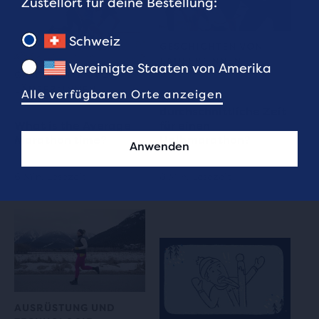
Zustellort für deine Bestellung:
Schweiz
GESCHICHTEN VON
LÄUFER*INNEN
Vereinigte Staaten von Amerika
GESCHICHTEN VON
LÄUFER*INNEN
Alle verfügbaren Orte anzeigen
Was ist die
durchschnittliche Zeit
What is the Average
für einen
Marathon time?
Halbmarathon?
Anwenden
6 Min. Lesezeit
8 Min. Lesezeit
AUSRÜSTUNG UND