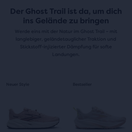
Der Ghost Trail ist da, um dich
ins Gelände zu bringen
Werde eins mit der Natur im Ghost Trail – mit
langlebiger, geländetauglicher Traktion und
Stickstoff-injizierter Dämpfung für softe
Landungen.
Dies
Dies
Neuer Style
Bestseller
Neuer Style
Bestseller
ist
ist
ein
ein
Karussell.
Karussell.
Verwende
Verwende
die
die
Schaltflächen
Schaltflächen
„Nächstes“
„Nächstes“