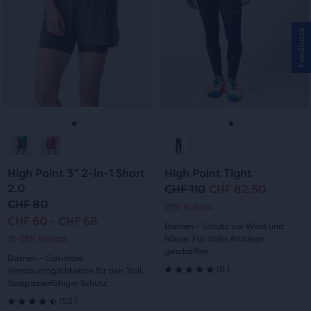
mit
Karussell.
Karussell.
32
Verwende
Verwende
33
Feedback
Bewertungen
die
die
Bewertungen
Schaltflächen
Schaltflächen
„Nächstes“
„Nächstes“
und
und
„Vorheriges“
„Vorheriges“
zum
zum
Gehe
Gehe
Gehe
Gehe
Navigieren.
Navigieren.
zur
zur
zur
zur
High Point 3" 2-in-1 Short
High Point Tight
Folie
Folie
Folie
Folie
2.0
CHF 110
CHF 82,50
Ursprünglicher
Aktueller
CHF 80
25% Rabatt
1
2
1
2
Preis
Preis
CHF 60 - CHF 68
Damen - Schutz vor Wind und
15-25% Rabatt
Nässe, Für steile Anstiege
geschaffen
Damen - Optimale
8
(
8
)
Verstaumöglichkeiten für den Trail,
5.0
Strapazierfähiger Schutz
53
(
53
)
von