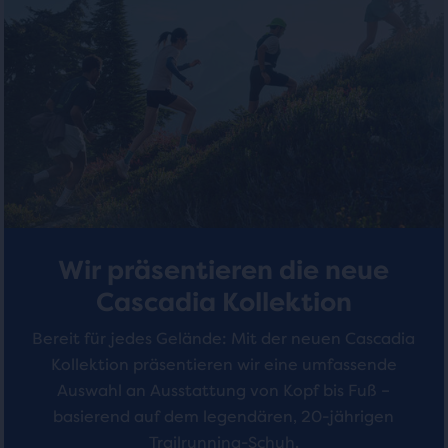
mit
mit
mit
einer
6
Tabelle
12
geöffnet
Bewertungen
Bewertungen
wird,
in
dem
Benutzer
die
ausgewählten
Produkte
vergleichen
Wir präsentieren die neue
können.
Cascadia Kollektion
Bereit für jedes Gelände: Mit der neuen Cascadia
Kollektion präsentieren wir eine umfassende
Auswahl an Ausstattung von Kopf bis Fuß –
basierend auf dem legendären, 20-jährigen
Trailrunning-Schuh.