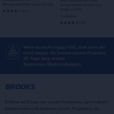
beim Trail Running, Kaum
Bewegungsfreiheit, wenig Gewicht
unangenehme Gerüche nach
langem Laufen
6
(
6
)
4.0
Laufsocken
42
(
42
)
von
4.5
5 Sternen
von
mit
5 Sternen
Wenn du nicht happy bist, sind auch wir
6
nicht happy. Du kannst unsere Produkte
mit
90 Tage lang testen.
Bewertungen
42
Kostenlose Rücksendungen.
Bewertungen
Erfahre als Erster von neuen Produkten, besonderen
Kollektionen und anderen coolen Projekten, an