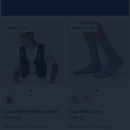
Dies
Dies
Neuer Style
Neuer Style
Neuer Style
Neuer Style
ist
ist
ein
ein
Karussell.
Karussell.
Verwende
Verwende
die
die
Schaltflächen
Schaltflächen
„Nächstes“
„Nächstes“
und
und
„Vorheriges“
„Vorheriges“
zum
zum
Gehe
Gehe
Gehe
Gehe
Navigieren.
Navigieren.
zur
zur
zur
zur
Cascadia Hydration Vest
Cascadia Crew
Folie
Folie
Folie
Folie
CHF 140
CHF 22
1
2
1
2
Accessoires - Trail Running,
Accessoires - Trail Running