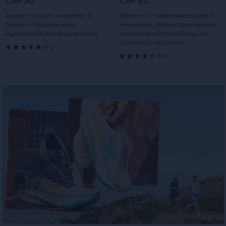
CHF 90
CHF 80
1
2
1
2
Damen - 6-Zoll- Innennaht, 6
Damen - 3“-Obermaterial und 5“-
Taschen – inklusive einer
Innenshorts, Äußere Lage hat eine
Handytasche mit Reißverschluss
antimikrobielle Oberfläche, um
Gerüche zu reduzieren
9
(
9
)
5.0
9
(
9
)
4.5
von
von
5 Sternen
5 Sternen
mit
mit
9
9
Bewertungen
Bewertungen